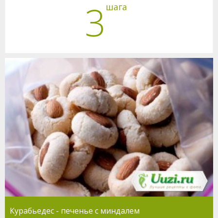
3
шага
Курабьедес - печенье с миндалем