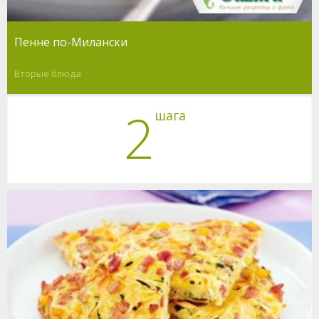
Пенне по-Милански
Вторые блюда
2
шага