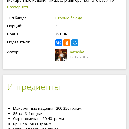
Макаронные изделия, яйца, сыр или брынза - это все, что
нам необходимо для приготовления данного блюда.
Развернуть
Готовьте с любовь!
Тип блюда:
Вторые блюда
Порций:
2
Время:
25 мин.
Поделиться:
Автор:
natasha
14.12.2016
Ингредиенты
Макаронные изделия - 200-250 грамм.
Яйца - 3-4 штуки.
Сыр пармезан - 30-40 грамм.
Брынза - 50-60 грамм.