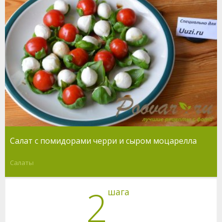
Салат с помидорами черри и сыром моцарелла
Салаты
2
шага