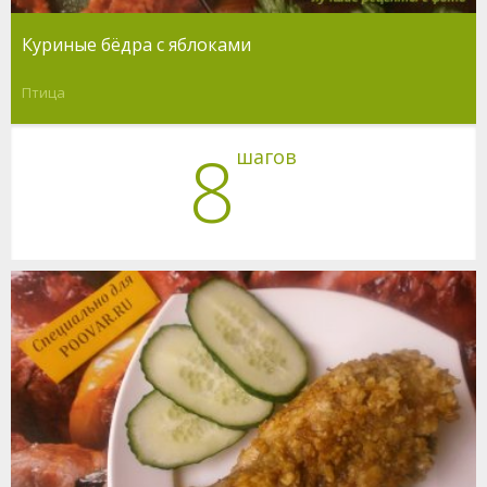
Куриные бёдра с яблоками
Птица
8
шагов