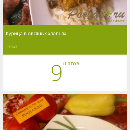
Курица в овсяных хлопьях
Птица
9
шагов