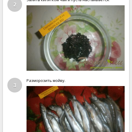
2
Разморозить мойву.
3