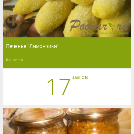
Печенье "Лимончики"
Выпечка
17
шагов