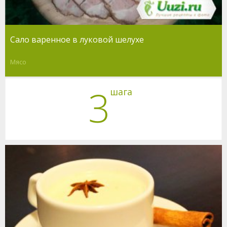
Сало варенное в луковой шелухе
Мясо
3
шага