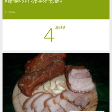
Карпаччо из куриной грудки
Птица
4
шага