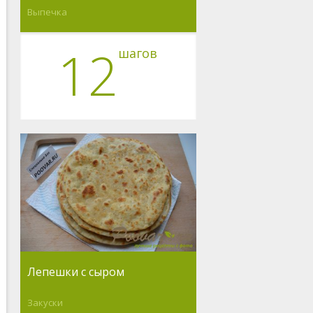
Выпечка
12
шагов
Лепешки с сыром
Закуски