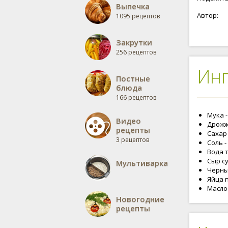
Выпечка
Автор:
1095 рецептов
Закрутки
256 рецептов
Ин
Постные
блюда
166 рецептов
Мука -
Видео
Дрожжи
рецепты
Сахар 
3 рецептов
Соль -
Вода т
Сыр су
Мультиварка
Черны
Яйца п
Масло 
Новогодние
рецепты