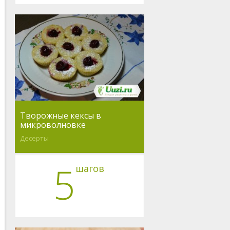
Творожные кексы в
микроволновке
Десерты
5
шагов