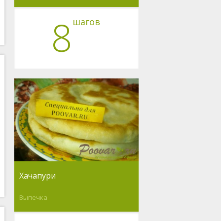
8
шагов
Хачапури
Выпечка