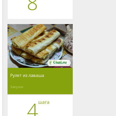
8
Рулет из лаваша
Закуски
4
шага