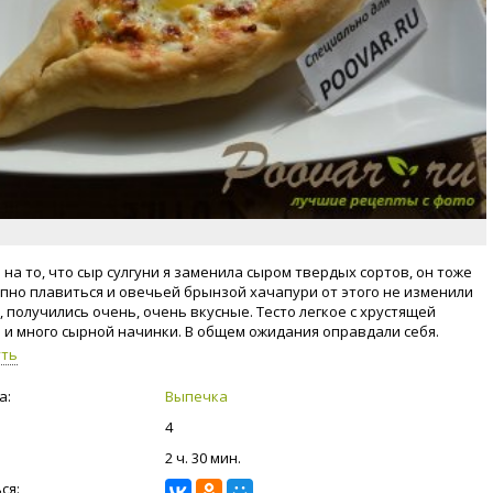
 на то, что сыр сулгуни я заменила сыром твердых сортов, он тоже
пно плавиться и овечьей брынзой хачапури от этого не изменили
, получились очень, очень вкусные. Тесто легкое с хрустящей
 и много сырной начинки. В общем ожидания оправдали себя.
уть
а:
Выпечка
4
2 ч. 30 мин.
ся: