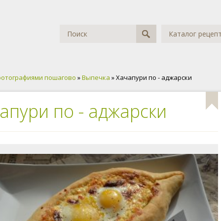
Каталог рецеп
фотографиями пошагово
»
Выпечка
» Хачапури по - аджарски
апури по - аджарски