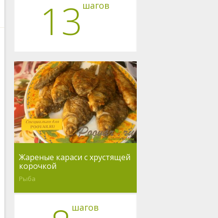
13
шагов
Жареные караси с хрустящей
корочкой
Рыба
шагов