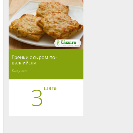
Гренки с сыром по-
валлийски
Закуски
3
шага