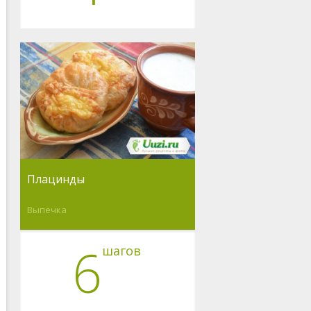
Плацинды
Выпечка
6
шагов