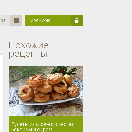
тов
Моя кухня
Похожие
рецепты
Рулеты из слоеного теста с
беконом и сыром