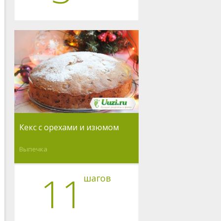
Кекс с орехами и изюмом
Выпечка
11
шагов