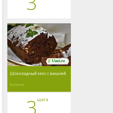
3
Шоколадный кекс с вишней
Выпечка
3
шага