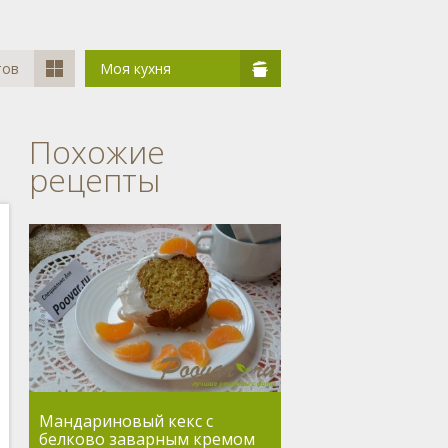
тов
Моя кухня
Похожие
рецепты
Мандариновый кекс с
белково заварным кремом