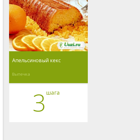
Апельсиновый кекс
Выпечка
3
шага