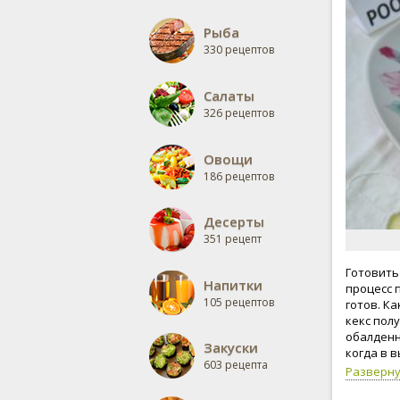
Рыба
330 рецептов
Салаты
326 рецептов
Овощи
186 рецептов
Десерты
351 рецепт
Готовить
Напитки
процесс 
105 рецептов
готов. К
кекс полу
обалденн
Закуски
когда в 
603 рецепта
Разверн