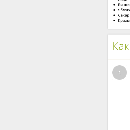
Вишня 
Яблоко
Сахар 
Крахма
Как
1