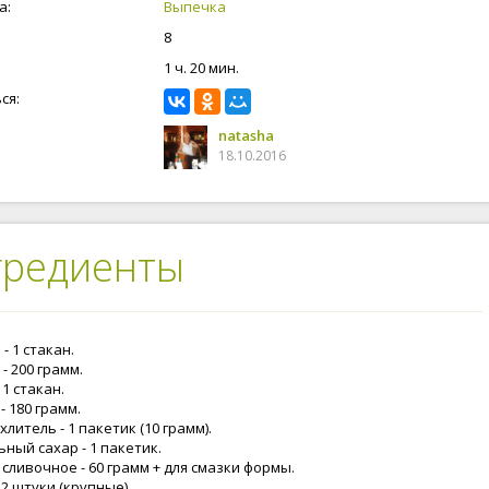
а:
Выпечка
8
1 ч. 20 мин.
ся:
natasha
18.10.2016
гредиенты
- 1 стакан.
- 200 грамм.
 1 стакан.
- 180 грамм.
литель - 1 пакетик (10 грамм).
ный сахар - 1 пакетик.
сливочное - 60 грамм + для смазки формы.
 2 штуки (крупные).