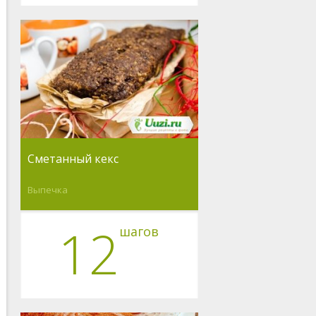
Сметанный кекс
Выпечка
12
шагов