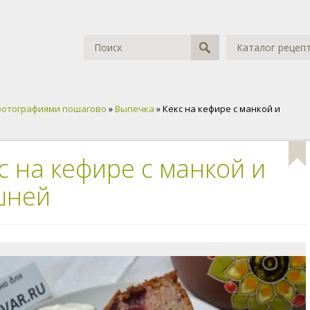
Каталог рецеп
фотографиями пошагово
»
Выпечка
» Кекс на кефире с манкой и
с на кефире с манкой и
шней