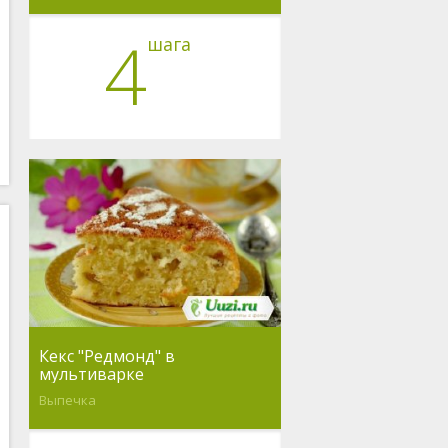
4
шага
Кекс "Редмонд" в
мультиварке
Выпечка