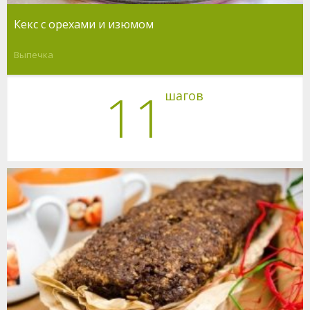
Кекс с орехами и изюмом
Выпечка
11
шагов