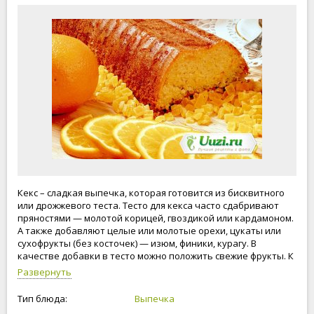
Кекс – сладкая выпечка, которая готовится из бисквитного
или дрожжевого теста. Тесто для кекса часто сдабривают
пряностями — молотой корицей, гвоздикой или кардамоном.
А также добавляют целые или молотые орехи, цукаты или
сухофрукты (без косточек) — изюм, финики, курагу. В
качестве добавки в тесто можно положить свежие фрукты. К
примеру, виноград, сливы, груши и даже дольки апельсинов
Развернуть
или мандаринов. Фрукты небольшого размера стоит слегка
обвалять в муке или крахмале, а сочные фрукты проварить с
Тип блюда:
Выпечка
сахаром. Выпекают кексы как в больших формах, так и в