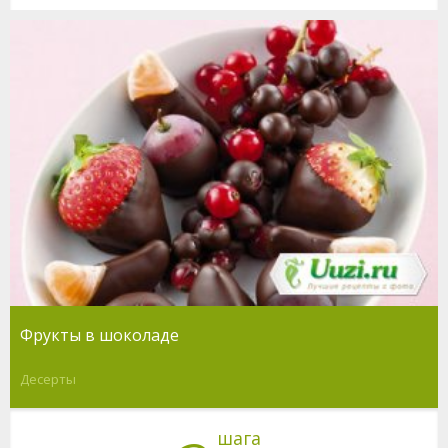
Фрукты в шоколаде
Десерты
шага