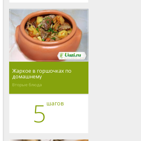
Жаркое в горшочках по
домашнему
Вторые блюда
5
шагов