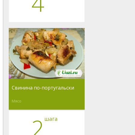
4
Свинина по-португальски
Мясо
2
шага