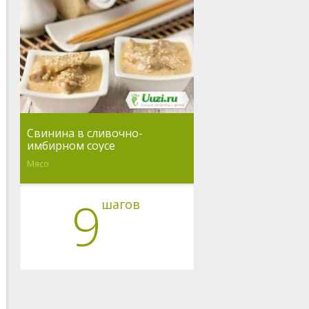
Свинина в сливочно-
имбирном соусе
Мясо
9
шагов