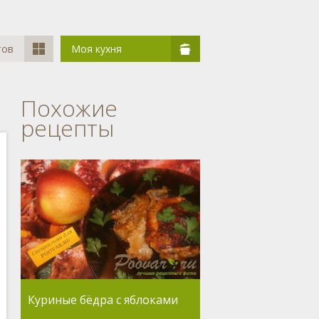
тов
Моя кухня
Похожие
рецепты
Куриные бёдра с яблоками