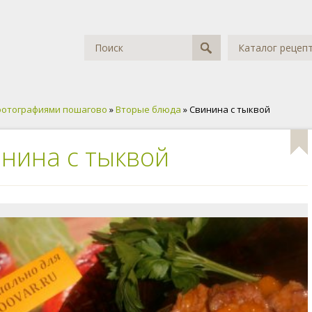
Каталог рецеп
фотографиями пошагово
»
Вторые блюда
» Свинина с тыквой
нина с тыквой