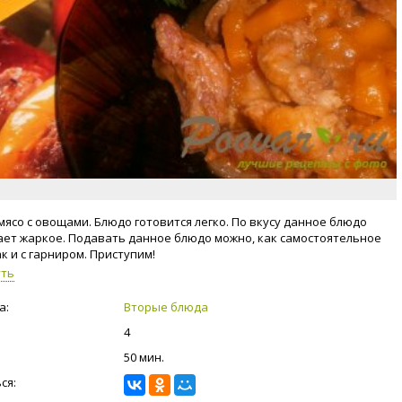
мясо с овощами. Блюдо готовится легко. По вкусу данное блюдо
ет жаркое. Подавать данное блюдо можно, как самостоятельное
к и с гарниром. Приступим!
уть
а:
Вторые блюда
4
50 мин.
ся: