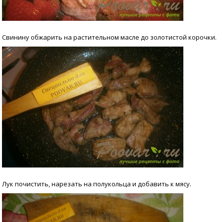
Свинину обжарить на растительном масле до золотистой корочки.
Лук почистить, нарезать на полукольца и добавить к мясу.