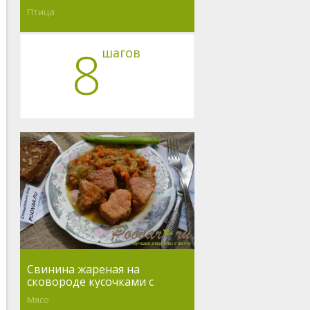
Птица
8
шагов
Свинина жареная на
сковороде кусочками с
овощами
Мясо