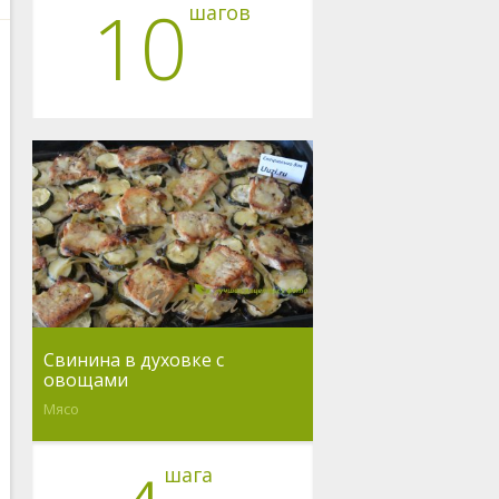
10
шагов
Свинина в духовке с
овощами
Мясо
шага