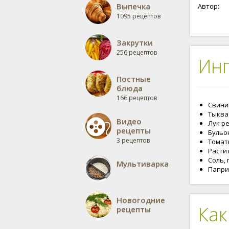
Выпечка
Автор:
1095 рецептов
Закрутки
256 рецептов
Ин
Постные
блюда
166 рецептов
Свинин
Тыква 
Видео
Лук ре
рецепты
Бульон
3 рецептов
Томатн
Растит
Соль, 
Мультиварка
Паприк
Новогодние
Как
рецепты