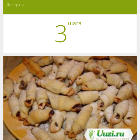
Десерты
3
шага