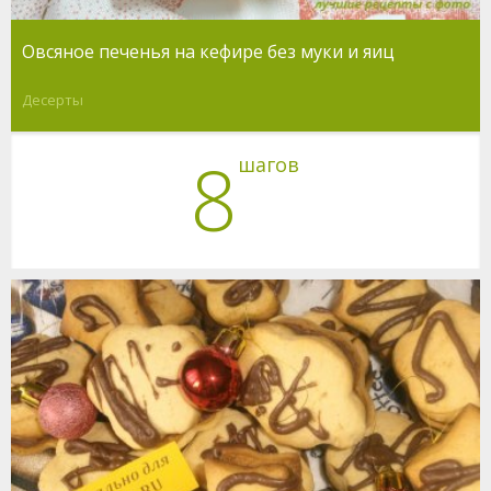
Овсяное печенья на кефире без муки и яиц
Десерты
8
шагов