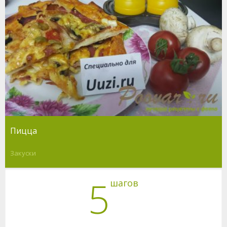
Пицца
Закуски
5
шагов