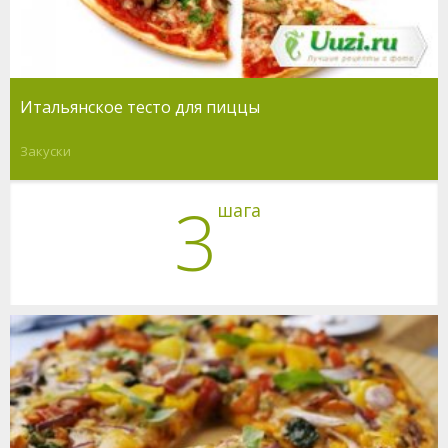
Итальянское тесто для пиццы
Закуски
3
шага