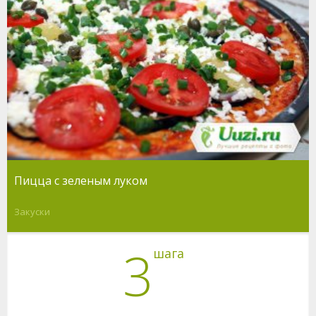
Пицца с зеленым луком
Закуски
3
шага