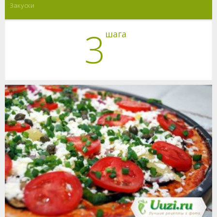
Закуски
3
шага