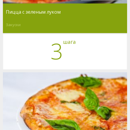
Пицца с зеленым луком
Закуски
3
шага