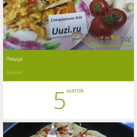
Пицца
Закуски
5
шагов