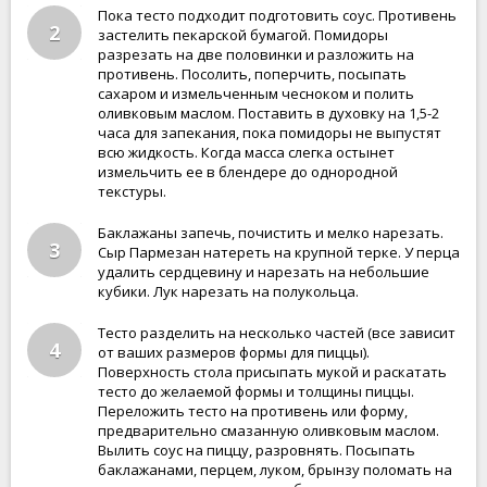
Пока тесто подходит подготовить соус. Противень
2
застелить пекарской бумагой. Помидоры
разрезать на две половинки и разложить на
противень. Посолить, поперчить, посыпать
сахаром и измельченным чесноком и полить
оливковым маслом. Поставить в духовку на 1,5-2
часа для запекания, пока помидоры не выпустят
всю жидкость. Когда масса слегка остынет
измельчить ее в блендере до однородной
текстуры.
Баклажаны запечь, почистить и мелко нарезать.
3
Сыр Пармезан натереть на крупной терке. У перца
удалить сердцевину и нарезать на небольшие
кубики. Лук нарезать на полукольца.
Тесто разделить на несколько частей (все зависит
4
от ваших размеров формы для пиццы).
Поверхность стола присыпать мукой и раскатать
тесто до желаемой формы и толщины пиццы.
Переложить тесто на противень или форму,
предварительно смазанную оливковым маслом.
Вылить соус на пиццу, разровнять. Посыпать
баклажанами, перцем, луком, брынзу поломать на