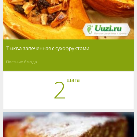
Тыква запеченная с сухофруктами
Постные блюда
2
шага