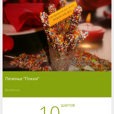
Печенье "Покки"
Выпечка
10
шагов