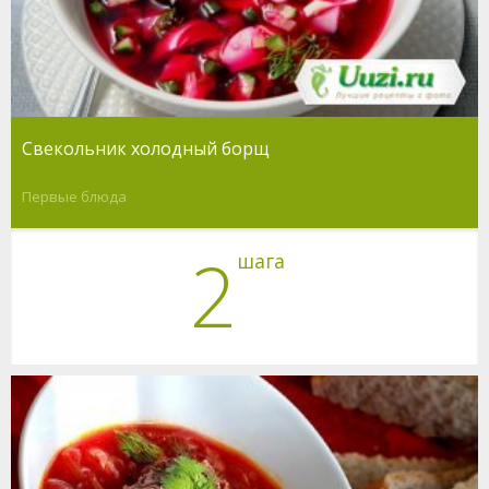
Свекольник холодный борщ
Первые блюда
2
шага