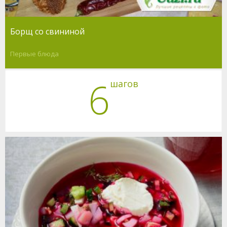
Борщ со свининой
Первые блюда
6
шагов