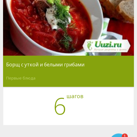
Борщ с уткой и белыми грибами
Первые блюда
6
шагов
1