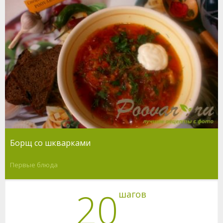
Борщ со шкварками
Первые блюда
20
шагов