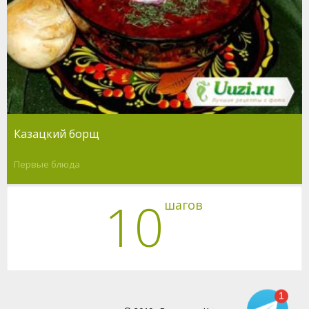
Казацкий борщ
Первые блюда
10
шагов
1