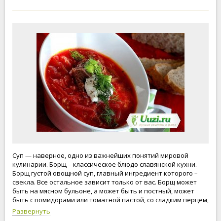
Суп — наверное, одно из важнейших понятий мировой
кулинарии. Борщ – классическое блюдо славянской кухни.
Борщ густой овощной суп, главный ингредиент которого –
свекла. Все остальное зависит только от вас. Борщ может
быть на мясном бульоне, а может быть и постный, может
быть с помидорами или томатной пастой, со сладким перцем,
сельдереем и даже с рыбой. Московский, украинский или
Развернуть
литовский, с пампушками, черносливом или грибами, по-