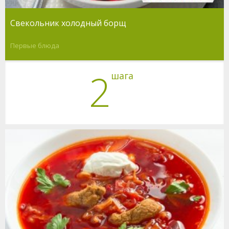
Свекольник холодный борщ
Первые блюда
2
шага