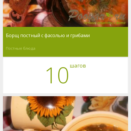
Борщ постный с фасолью и грибами
Постные блюда
10
шагов