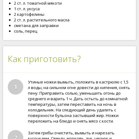
2 ст. л. томатной мякоти
1 ст. л. уксуса
2 картофелины
2 ст. л. растительного масла
сметана для заправки
соль, перец
Как приготовить?
Утиные ножки вымыть, положить в кастрюлю с 1,5
1
л воды, на сильном огне довести до кипения, снять
пену. Приправить солью, уменьшить огонь до
среднего и варить 1 ч. Дать остыть до комнатной
температуры, затем переставить на ночь в
холодильник. На следующий день удалить с
поверхности бульона застывший жир. Ножки
переложить на блюдо и снять мясо с кости.
Затем грибы очистить, вымыть и нарезать
2
кусочками. Свеклу, морковь, лук, чеснок и