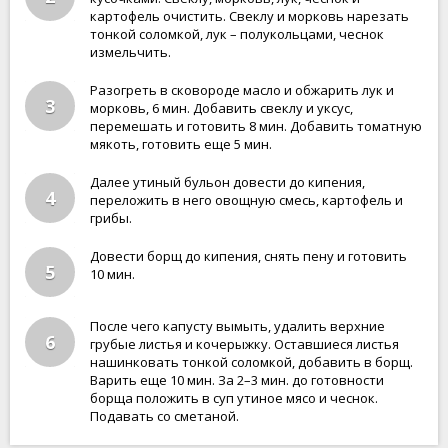
картофель очистить. Свеклу и морковь нарезать
тонкой соломкой, лук – полукольцами, чеснок
измельчить.
Разогреть в сковороде масло и обжарить лук и
3
морковь, 6 мин. Добавить свеклу и уксус,
перемешать и готовить 8 мин. Добавить томатную
мякоть, готовить еще 5 мин.
Далее утиный бульон довести до кипения,
4
переложить в него овощную смесь, картофель и
грибы.
Довести борщ до кипения, снять пену и готовить
5
10 мин.
После чего капусту вымыть, удалить верхние
6
грубые листья и кочерыжку. Оставшиеся листья
нашинковать тонкой соломкой, добавить в борщ.
Варить еще 10 мин. За 2–3 мин. до готовности
борща положить в суп утиное мясо и чеснок.
Подавать со сметаной.