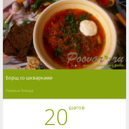
Борщ со шкварками
Первые блюда
20
шагов