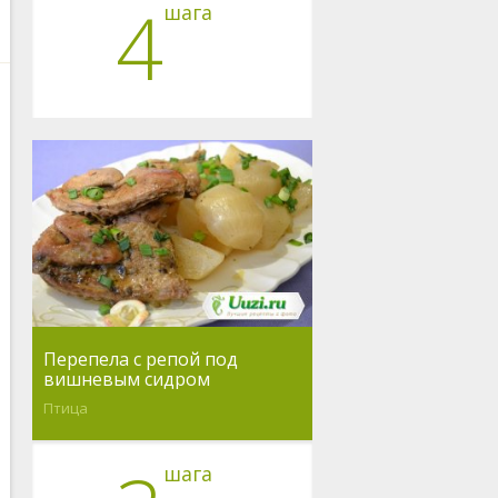
4
шага
Перепела с репой под
вишневым сидром
Птица
шага