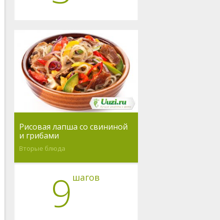
Рисовая лапша со свининой
и грибами
Вторые блюда
9
шагов