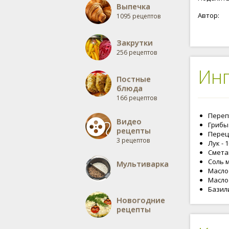
Выпечка
Автор:
1095 рецептов
Закрутки
256 рецептов
Ин
Постные
блюда
166 рецептов
Перепе
Видео
Грибы
рецепты
Перец 
3 рецептов
Лук - 
Сметан
Соль м
Мультиварка
Масло
Масло
Базили
Новогодние
рецепты