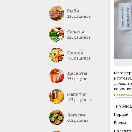
Рыба
330 рецептов
Салаты
326 рецептов
Овощи
186 рецептов
Десерты
Мясо пер
и готови
351 рецепт
деликате
коричнев
Напитки
Разверн
105 рецептов
Тип блюд
Закуски
Порций:
603 рецепта
Время:
Поделить