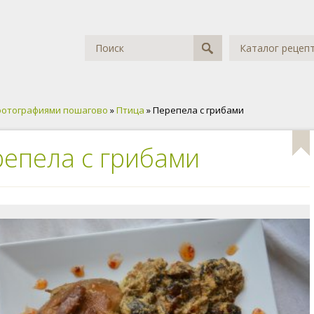
Каталог рецеп
фотографиями пошагово
»
Птица
» Перепела с грибами
епела с грибами