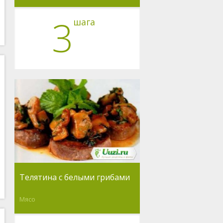
3
шага
Телятина с белыми грибами
Мясо