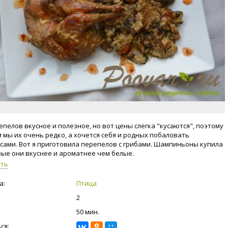
епелов вкусное и полезное, но вот цены слегка "кусаются", поэтому
м мы их очень редко, а хочется себя и родных побаловать
сами. Вот я приготовила перепелов с грибами. Шампиньоны купила
ые они вкуснее и ароматнее чем белые.
уть
а:
Птица
2
50 мин.
ся: