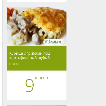
Курица с грибами под
картофельной шубой
Птица
9
шагов