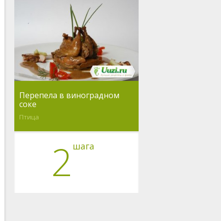
Перепела в виноградном
соке
Птица
2
шага