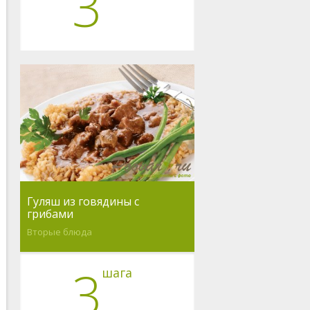
3
Гуляш из говядины с
грибами
Вторые блюда
3
шага