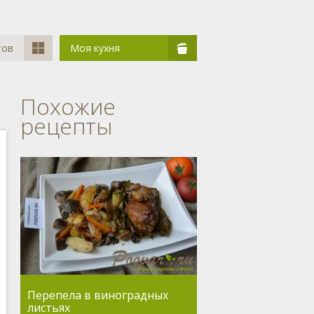
тов
Моя кухня
Похожие
рецепты
Перепела в виноградных
листьях