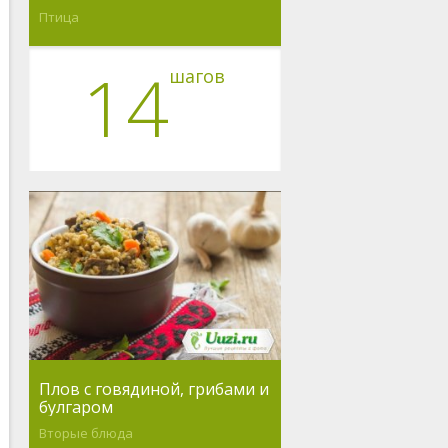
Птица
14
шагов
Плов с говядиной, грибами и
булгаром
Вторые блюда