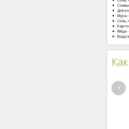
Соль, 
Соевый
Для кл
Мука -
Соль, 
Карто
Яйца -
Вода х
Как
1