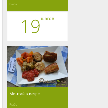
Рыба
19
шагов
Минтай в кляре
Рыба