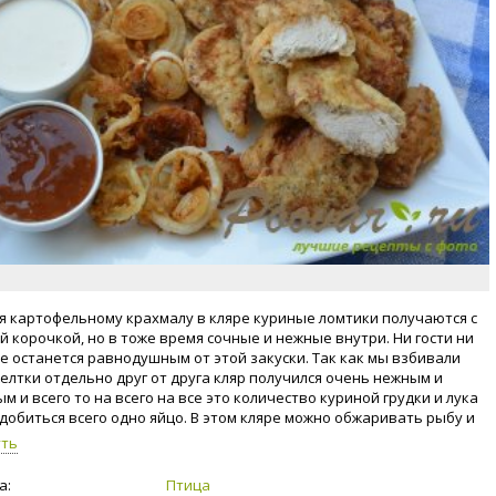
я картофельному крахмалу в кляре куриные ломтики получаются с
й корочкой, но в тоже время сочные и нежные внутри. Ни гости ни
е останется равнодушным от этой закуски. Так как мы взбивали
желтки отдельно друг от друга кляр получился очень нежным и
 и всего то на всего на все это количество куриной грудки и лука
добиться всего одно яйцо. В этом кляре можно обжаривать рыбу и
уть
а:
Птица