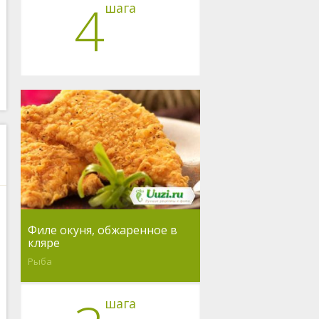
4
шага
Филе окуня, обжаренное в
кляре
Рыба
шага