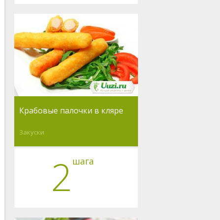
Крабовые палочки в кляре
Закуски
2
шага