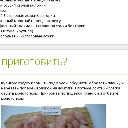
черный молотый перец - по вкусу.
 соус - 1 столовая ложки.
яра:
 2-3 столовые ложки без горки.
черный молотый перец - по вкусу.
фельный крахмал - 1 столовая ложки без горки.
 1 штука (крупное).
олодная - 3-4 столовые ложки.
 приготовить?
Куриную грудку промыть под водой, обсушить, обрезать пленку и
нарезать поперек волокон на ломтики. Плотные ломтики слегка
отбить молоточком. Прикройте их пищевой пленкой и отбейте
молоточком.