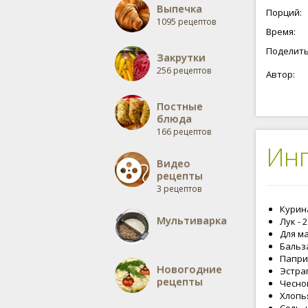
Выпечка
Порций:
1095 рецептов
Время:
Поделить
Закрутки
256 рецептов
Автор:
Постные
блюда
166 рецептов
Ин
Видео
рецепты
3 рецептов
Курина
Мультиварка
Лук - 
Для м
Бальза
Паприк
Новогодние
Эстраг
рецепты
Чесно
Хлопья