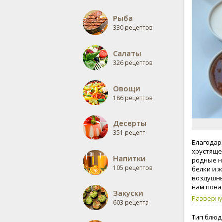
Рыба
330 рецептов
Салаты
326 рецептов
Овощи
186 рецептов
Десерты
351 рецепт
Благодар
хрустяще
Напитки
родные н
105 рецептов
белки и 
воздушным
нам пона
Закуски
овощи.
Разверн
603 рецепта
Тип блюд