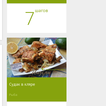
7
шагов
Судак в кляре
Рыба