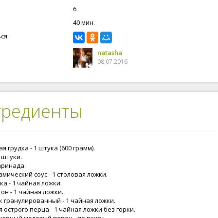
6
40 мин.
ся:
natasha
08.07.2016
гредиенты
я грудка - 1 штука (600 грамм).
2 штуки.
аринада:
мический соус - 1 столовая ложки.
а - 1 чайная ложки.
он - 1 чайная ложки.
к гранулированный - 1 чайная ложки.
 острого перца - 1 чайная ложки без горки.