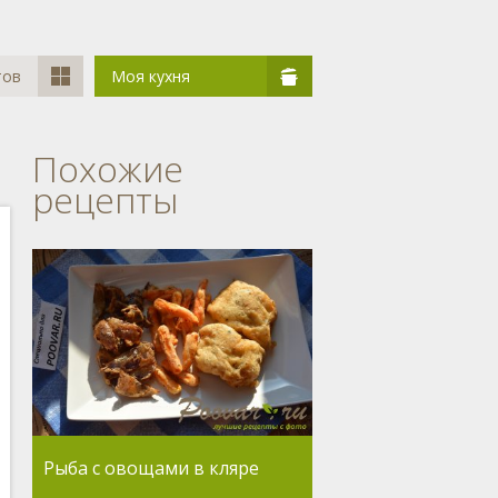
тов
Моя кухня
Похожие
рецепты
Рыба с овощами в кляре