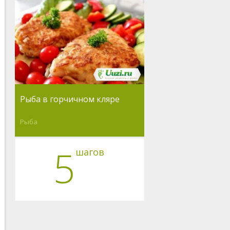
Рыба в горчичном кляре
Рыба
5
шагов