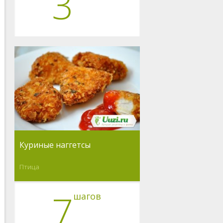
3
Куриные наггетсы
Птица
7
шагов