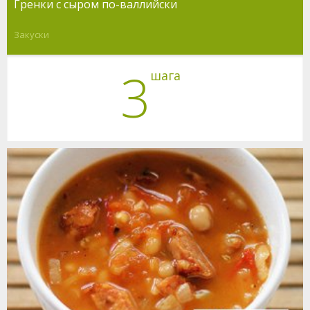
Гренки с сыром по-валлийски
Закуски
3
шага