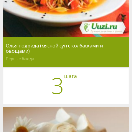
Олья подрида (мясной суп с колбасками и
овощами)
Первые блюда
3
шага