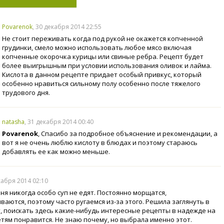
Povarenok
, 30 декабря 2014 22:55
Не стоит переживать когда под рукой не окажется копченной
грудинки, смело можно использовать любое мясо включая
копченные окорочка курицы или свиные ребра. Рецепт будет
более выигрышным при условии использования оливок и лайма.
Кислота в данном рецепте придает особый привкус, который
особенно нравиться сильному полу особенно после тяжелого
трудового дня.
natasha
, 31 декабря 2014 00:40
Povarenok
, Спасибо за подробное объяснение и рекомендации, а
вот я не очень люблю кислоту в блюдах и поэтому стараюсь
добавлять ее как можно меньше.
кабря 2014 02:10
еня никогда особо суп не едят. Постоянно морщатся,
ваются, поэтому часто ругаемся из-за этого. Решила заглянуть в
, поискать здесь какие-нибудь интересные рецепты в надежде на
детям понравится. Не знаю почему, но выбрала именно этот.