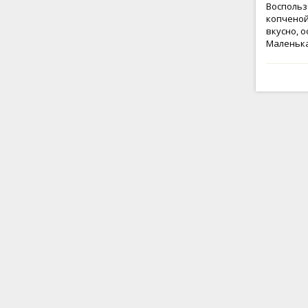
Воспольз
копченой
вкусно, 
Маленька