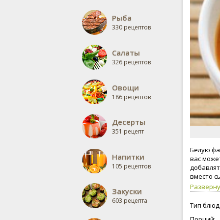
Рыба
330 рецептов
Салаты
326 рецептов
Овощи
186 рецептов
Десерты
351 рецепт
Белую фа
Напитки
вас может
105 рецептов
добавлят
вместо с
Разверн
Закуски
603 рецепта
Тип блюд
Порций: