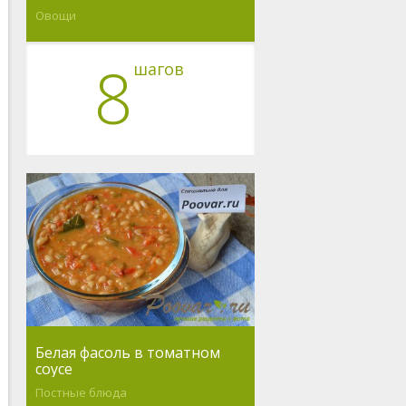
Овощи
8
шагов
Белая фасоль в томатном
соусе
Постные блюда