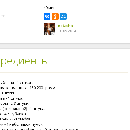
40 мин.
ся:
natasha
10.09.2014
гредиенты
 белая - 1 стакан.
ка копченная - 150-200 грамм.
2-3 штуки.
ь - 1 штука.
ры - 2-3 штуки.
 (не большой) - 1 штука.
 - 4-5 зубчика.
рей - 3-4 стебля.
к - 1 небольшой пучок.
орская, черный молотый перец - по вкусу.