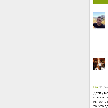
Ева
, 31 де
Дети у м
отворачи
интернет
то, что 