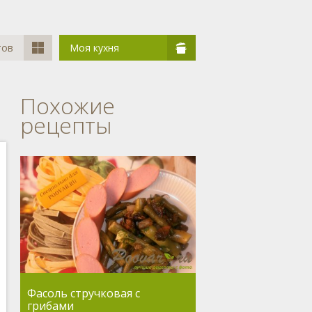
тов
Моя кухня
Похожие
рецепты
Фасоль стручковая с
грибами