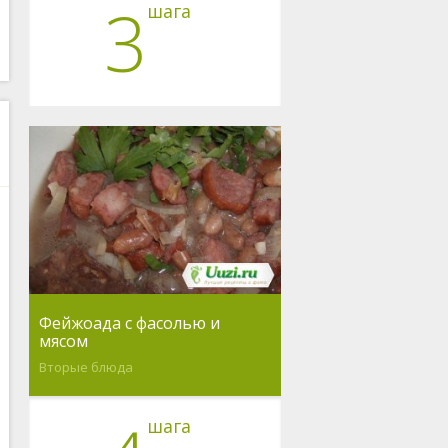
3
шага
Фейжоада с фасолью и
мясом
Вторые блюда
шага