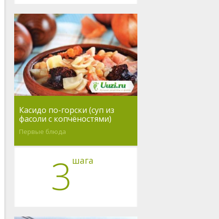
Касидо по-горски (суп из
фасоли с копчёностями)
Первые блюда
3
шага