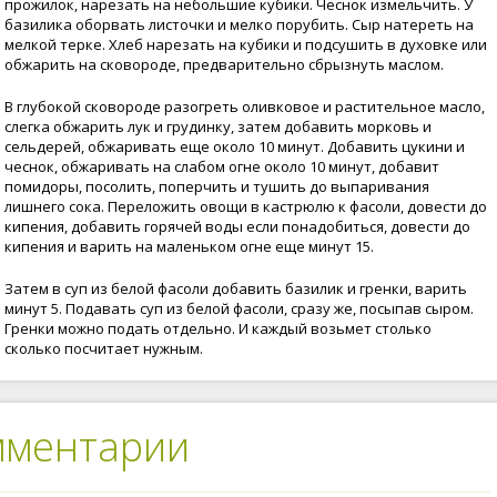
прожилок, нарезать на небольшие кубики. Чеснок измельчить. У
базилика оборвать листочки и мелко порубить. Сыр натереть на
мелкой терке. Хлеб нарезать на кубики и подсушить в духовке или
обжарить на сковороде, предварительно сбрызнуть маслом.
В глубокой сковороде разогреть оливковое и растительное масло,
слегка обжарить лук и грудинку, затем добавить морковь и
сельдерей, обжаривать еще около 10 минут. Добавить цукини и
чеснок, обжаривать на слабом огне около 10 минут, добавит
помидоры, посолить, поперчить и тушить до выпаривания
лишнего сока. Переложить овощи в кастрюлю к фасоли, довести до
кипения, добавить горячей воды если понадобиться, довести до
кипения и варить на маленьком огне еще минут 15.
Затем в суп из белой фасоли добавить базилик и гренки, варить
минут 5. Подавать суп из белой фасоли, сразу же, посыпав сыром.
Гренки можно подать отдельно. И каждый возьмет столько
сколько посчитает нужным.
мментарии