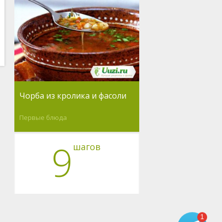
Чорба из кролика и фасоли
Первые блюда
9
шагов
1