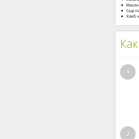
Масло
Сыр па
Хлеб ч
Как
1
2