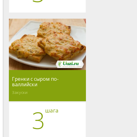
Гренки с сыром по-
валлийски
Закуски
3
шага