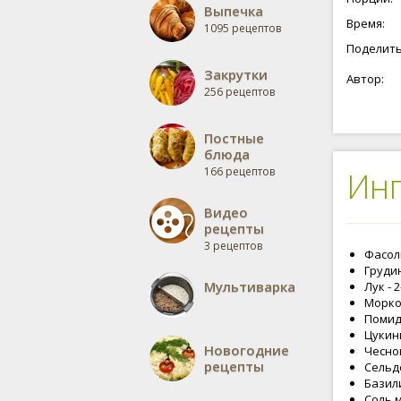
Выпечка
Время:
1095 рецептов
Поделить
Закрутки
Автор:
256 рецептов
Постные
блюда
166 рецептов
Ин
Видео
рецепты
3 рецептов
Фасоль
Грудин
Мультиварка
Лук - 
Морков
Помидо
Цукини
Новогодние
Чеснок
рецепты
Сельде
Базили
Соль м