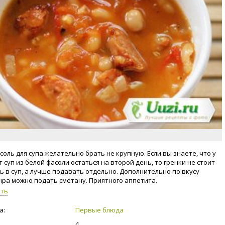
соль для супа желательно брать не крупную. Если вы знаете, что у
 суп из белой фасоли остаться на второй день, то гренки не стоит
ь в суп, а лучше подавать отдельно. Дополнительно по вкусу
ыра можно подать сметану. Приятного аппетита.
уть
а:
Первые блюда
4