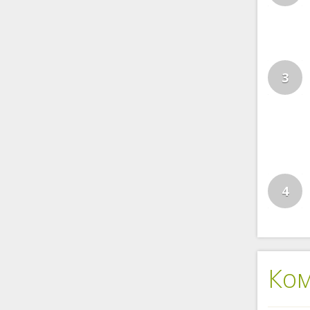
3
4
Ко