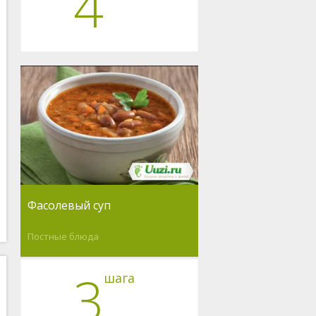
4
Фасолевый суп
Постные блюда
3
шага