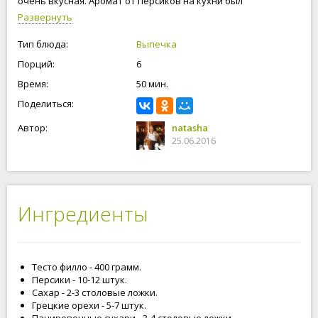
очень вкусная. Аромат от персиков на кухни был
потрясающий. Первый рулет разрезали, когда он был еще
Развернуть
теплый, не удержались. Очень вкусный, рекомендую.
Тип блюда:
Выпечка
Порций:
6
Время:
50 мин.
Поделиться:
Автор:
natasha
25.06.2016
Ингредиенты
Тесто филло - 400 грамм.
Персики - 10-12 штук.
Сахар - 2-3 столовые ложки.
Грецкие орехи - 5-7 штук.