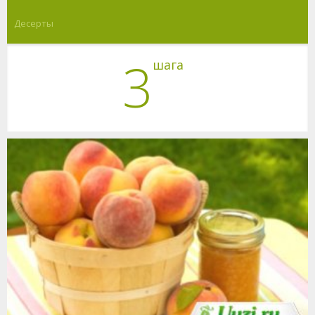
Десерты
3
шага