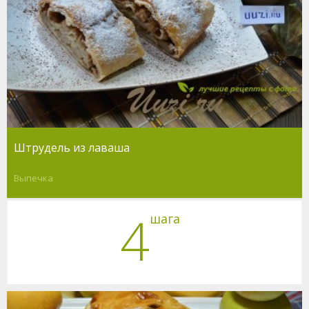
Штрудель из лаваша
Выпечка
4
шага