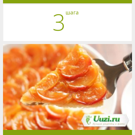
3
шага