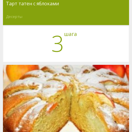
Тарт татен с яблоками
Десерты
3
шага