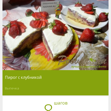
Пирог с клубникой
Выпечка
8
шагов