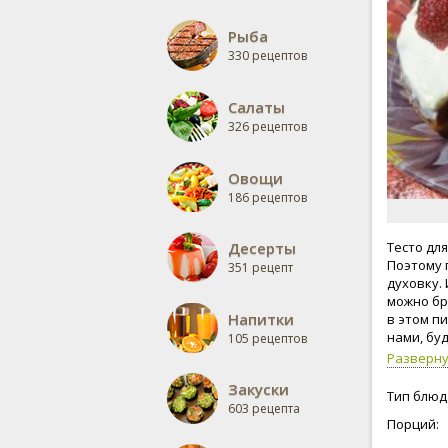
Рыба
330 рецептов
Салаты
326 рецептов
Овощи
186 рецептов
Десерты
Тесто дл
Поэтому 
351 рецепт
духовку. 
можно бр
Напитки
в этом п
нами, бу
105 рецептов
Разверн
Закуски
Тип блюд
603 рецепта
Порций: