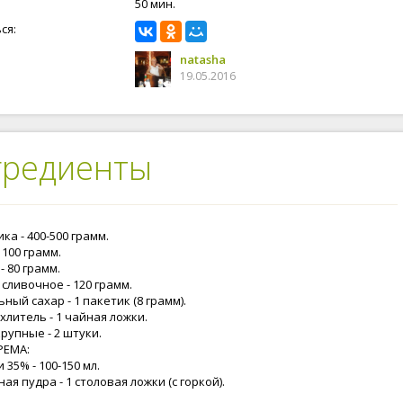
50 мин.
ся:
natasha
19.05.2016
гредиенты
ка - 400-500 грамм.
 100 грамм.
- 80 грамм.
сливочное - 120 грамм.
ный сахар - 1 пакетик (8 грамм).
литель - 1 чайная ложки.
рупные - 2 штуки.
РЕМА:
 35% - 100-150 мл.
ая пудра - 1 столовая ложки (с горкой).