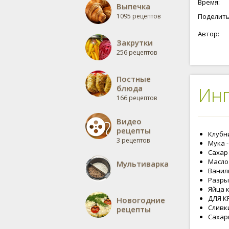
Время:
Выпечка
1095 рецептов
Поделить
Автор:
Закрутки
256 рецептов
Постные
блюда
Ин
166 рецептов
Видео
рецепты
Клубни
3 рецептов
Мука -
Сахар 
Масло 
Мультиварка
Ваниль
Разрых
Яйца к
ДЛЯ К
Новогодние
Сливки
рецепты
Сахарн