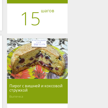
15
шагов
Пирог с вишней и коксовой
стружкой
Выпечка