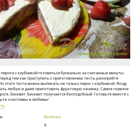
я пирога с клубникой готовиться буквально за считанные минуты.
перед тем как приступить к приготовлению теста, разогрейте
Из этого теста можно выпекать не только пирог с клубникой. Ягоду
ать любую и даже приготовить фруктовую начинку. Самое главное
ироге, бисквит. Бисквит получается бесподобный. Готовьте вместе с
дьте счастливы и любимы!
уть
а:
Выпечка
6