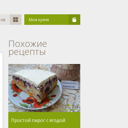
тов
Моя кухня
Похожие
рецепты
Простой пирог с ягодой