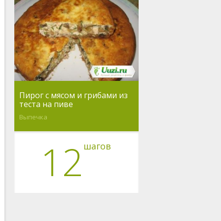
Пирог с мясом и грибами из
теста на пиве
Выпечка
12
шагов