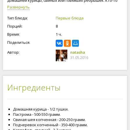
домашней курицы, свиных или говяжьих ребрышек. Кто-то
любит солянку густую, кто-то, чтобы было побольше
Развернуть
бульона, здесь уже - дело вкусу.
Тип блюда:
Первые блюда
Порций:
8
Время:
1 ч.
Поделиться:
Автор:
natasha
31.05.2016
Ингредиенты
Домашняя курица - 1/2 тушки.
Пастрома - 500-550 грамм.
Свиная шея копченная - 200-250 грамм.
Подчеревок копченный - 350-400 грамм.