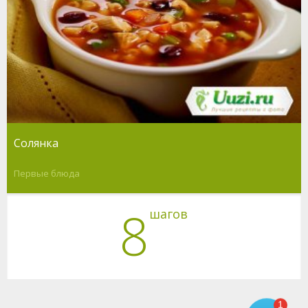
Солянка
Первые блюда
8
шагов
1