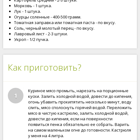
Картофель средний - 2-3 штуки.
Морковь - 1 штука.
Лук - 1 штука.
Огурцы соленные - 400-500 грамм.
Томатная заправка или томатная паста - по вкусу.
Соль, черный молотый перец - по вкусу.
Лавровый лист - 2-3 штуки.
Укроп - 1/2 пучка.
Как приготовить?
Куриное мясо промыть, нарезать на порционные
1
куски. Залить холодной водой, довести до кипения,
огонь убавить прокипятить несколько минут, воду
слить, мясо сполоснуть горячей водой. Переложить
мясо в чистую кастрюлю, залить холодной водой,
довести до кипения, если на поверхности
появиться пенка обязательно ее собрать. Варить
на самом маленьком огне до готовности. Кастрюля
у меня на 4 литра.