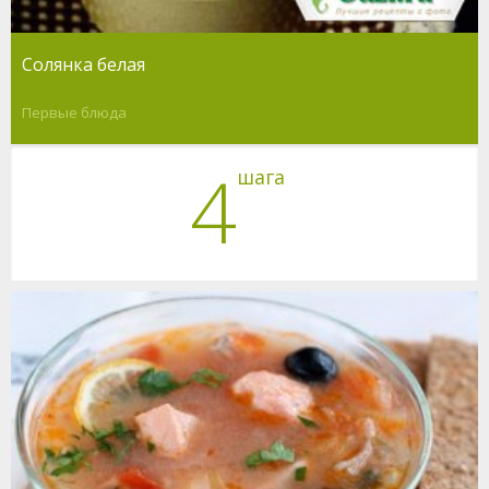
Солянка белая
Первые блюда
4
шага