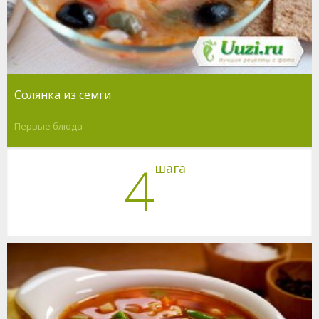
Солянка из семги
Первые блюда
4
шага