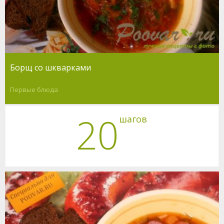
Борщ со шкварками
Первые блюда
20
шагов