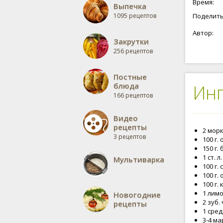
Время:
Выпечка
1095 рецептов
Поделить
Автор:
Закрутки
256 рецептов
Постные
блюда
Ин
166 рецептов
Видео
рецепты
2 мор
3 рецептов
100 г.
150 г.
1 ст. 
Мультиварка
100 г.
100 г.
100 г.
1 лим
Новогодние
2 зуб.
рецепты
1 сред
3-4 м