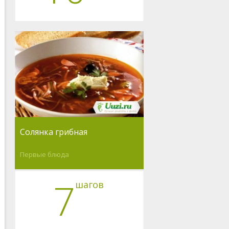
Солянка грибная
Первые блюда
7
шагов