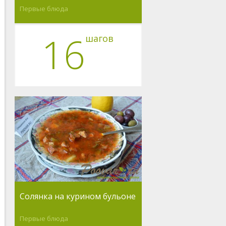
Первые блюда
16
шагов
Солянка на курином бульоне
Первые блюда