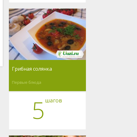
Грибная солянка
Первые блюда
5
шагов