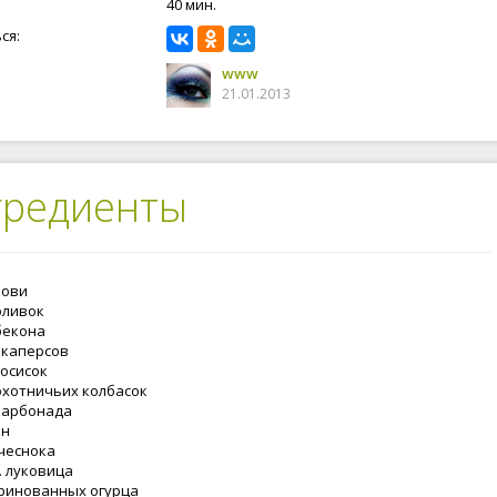
40 мин.
ся:
www
21.01.2013
гредиенты
кови
 оливок
 бекона
л. каперсов
 сосисок
 охотничьих колбасок
 карбонада
он
 чеснока
. луковица
аринованных огурца