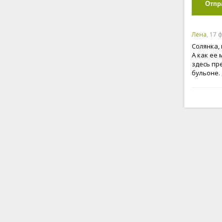
Отпр
Лена
, 17 
Солянка,
А как ее
здесь пр
бульоне.