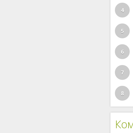
4
5
6
7
8
Ко