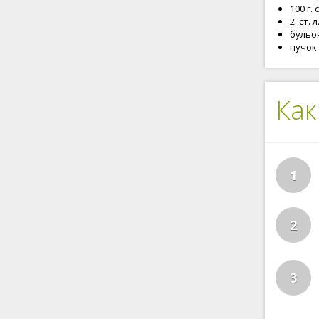
100 г.
2. ст.
бульо
пучок
Как
1
2
3