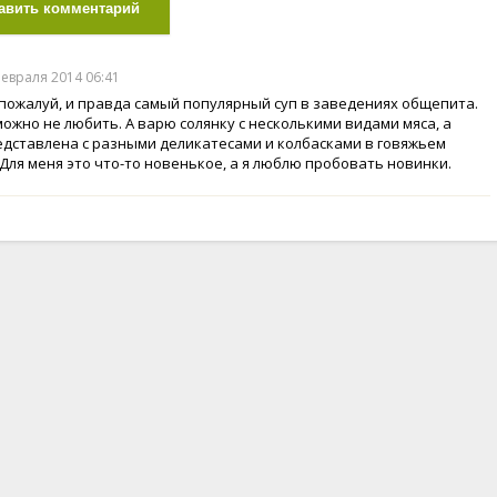
авить комментарий
февраля 2014 06:41
 пожалуй, и правда самый популярный суп в заведениях общепита.
 можно не любить. А варю солянку с несколькими видами мяса, а
едставлена с разными деликатесами и колбасками в говяжьем
 Для меня это что-то новенькое, а я люблю пробовать новинки.