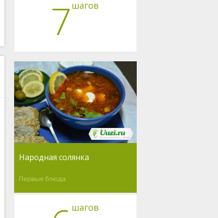
7
шагов
Народная солянка
Первые блюда
шагов