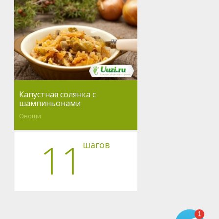
Капустная солянка с
шампиньонами
Овощи
11
шагов
1