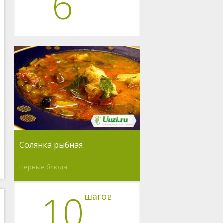
6
Солянка рыбная
Первые блюда
10
шагов