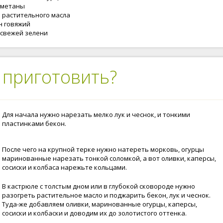
 сметаны
 л. растительного масла
н говяжий
 свежей зелени
 приготовить?
Для начала нужно нарезать мелко лук и чеснок, и тонкими
пластинками бекон.
После чего на крупной терке нужно натереть морковь, огурцы
маринованные нарезать тонкой соломкой, а вот оливки, каперсы,
сосиски и колбаса нарежьте кольцами.
В кастрюле с толстым дном или в глубокой сковороде нужно
разогреть растительное масло и поджарить бекон, лук и чеснок.
Туда-же добавляем оливки, маринованные огурцы, каперсы,
сосиски и колбаски и доводим их до золотистого оттенка.