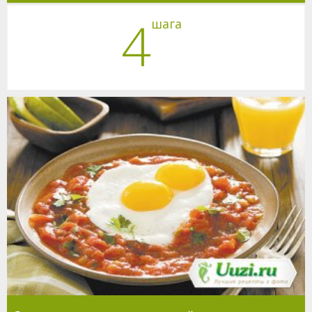
4
шага