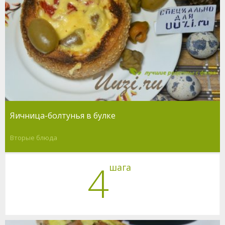
Яичница-болтунья в булке
Вторые блюда
4
шага