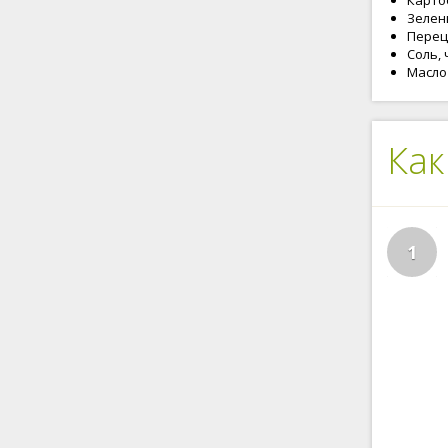
Картоф
Зелены
Перец 
Соль, 
Масло
Как
1