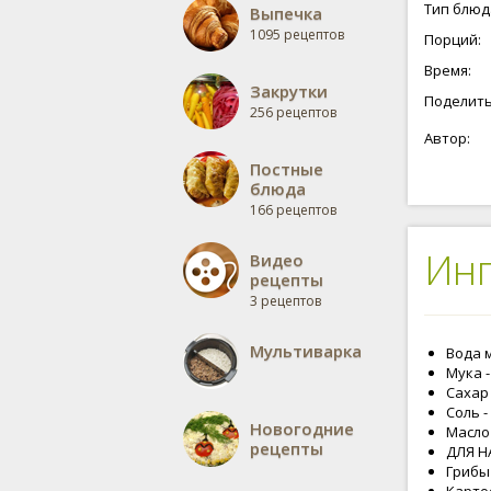
рецепт дл
Тип блюд
Выпечка
остается
1095 рецептов
Порций:
легко!
Время:
Закрутки
Поделить
256 рецептов
Автор:
Постные
блюда
166 рецептов
Ин
Видео
рецепты
3 рецептов
Мультиварка
Вода м
Мука -
Сахар 
Соль -
Новогодние
Масло 
рецепты
ДЛЯ Н
Грибы 