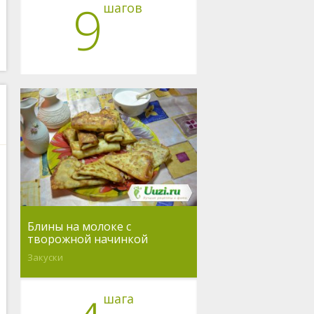
9
шагов
Блины на молоке с
творожной начинкой
Закуски
шага