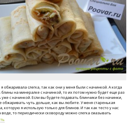
я обжаривала слегка, так как они у меня были с начинкой. А когда
 блины на минералке с начинкой, то их потом нужно будет еще раз
 уже с начинкой. Если вы будете подавать блинчики без начинки,
е обжаривать чуть дольше, как вы любите. У меня старенькая
, которую я использую только для блинов. И так как тесто у нас
а воде, то периодически сковороду можно слегка смазывать
ьным маслом. Я это проделываю для надежности. Начинку можете
уть
ить по-своему вкусу. Блины на минералке постные, идеальный