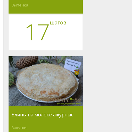
Выпечка
17
шагов
Блины на молоке ажурные
Закуски