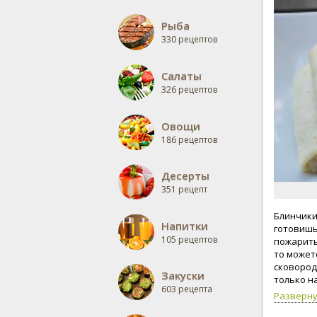
Рыба
330 рецептов
Салаты
326 рецептов
Овощи
186 рецептов
Десерты
351 рецепт
Блинчики 
Напитки
готовишь
105 рецептов
пожарить
то может
сковорода
Закуски
только н
603 рецепта
растител
Разверн
приготов