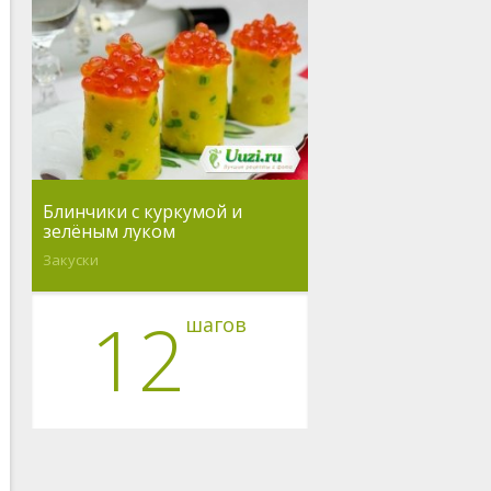
Блинчики с куркумой и
зелёным луком
Закуски
12
шагов