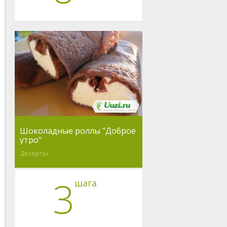
Шоколадные роллы "Доброе
утро"
Десерты
3
шага