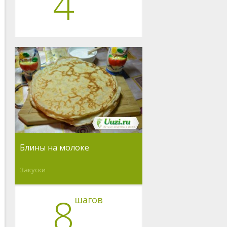
4
Блины на молоке
Закуски
8
шагов