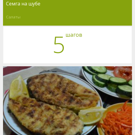
Семга на шубе
Салаты
5
шагов