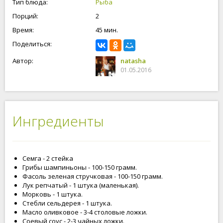
Тип блюда:
Рыба
большая семья, то можно все овощи переложить в форму для
Порций:
2
выпечки или противень, сверху семгу закрыть фольгой и
также запекать в духовке. Ешьте вкусно, живите легко!
Время:
45 мин.
Поделиться:
Автор:
natasha
01.05.2016
Ингредиенты
Семга - 2 стейка
Грибы шампиньоны - 100-150 грамм.
Фасоль зеленая стручковая - 100-150 грамм.
Лук репчатый - 1 штука (маленькая).
Морковь - 1 штука.
Стебли сельдерея - 1 штука.
Масло оливковое - 3-4 столовые ложки.
Соевый соус - 2-3 чайных ложки.