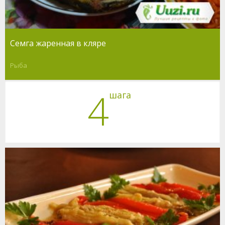
Семга жаренная в кляре
Рыба
4
шага