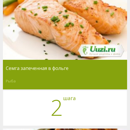
Семга запеченная в фольге
Рыба
2
шага