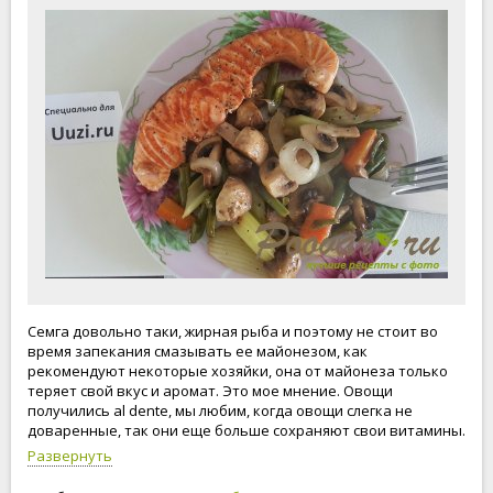
Семга довольно таки, жирная рыба и поэтому не стоит во
время запекания смазывать ее майонезом, как
рекомендуют некоторые хозяйки, она от майонеза только
теряет свой вкус и аромат. Это мое мнение. Овощи
получились al dente, мы любим, когда овощи слегка не
доваренные, так они еще больше сохраняют свои витамины.
Семга в духовке - это поистине вкусное и ароматное блюдо.
Развернуть
Семгу в духовке в фольге можно приготовить порционно -
это если вы готовите несколько порций. А если у вас