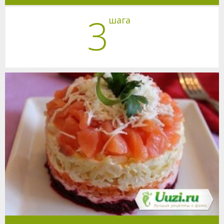
3
шага