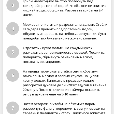
Грибы необходимо быстро сполоснуть под
3
холодной проточной водой, чтобы они не впитали
лишней воды., обсушить. Разрезать грибы на 2-4
части.
Морковь почистить и разрезать на дольки. Стебли
4
сельдерея промыть под проточной водой,
обсушить и нарезать на небольшие кусочки. Лука
понадобиться буквально несколько колечек.
Отрезать 2 куска фольги. На каждый кусок
5
разложить равное количество овощей. Посолить,
поперчить, сбрызнуть оливковым маслом,
посыпать розмарином.
На овощи переложить стейки семги, сбрызнут
6
оливковым маслом и соевым соусом. Защипать
края у фольги. Запекать в предварительно
разогретой духовке до 190-200 градусов в течение
20 минут. После отключения таймера оставить
рыбу в духовке еще на 5-10 минут.
Затем осторожно чтобы не обжечься паром
7
развернуть фольгу, переложить семгу и овощи на
тарелки и подавайте к столу. Приятного аппетита!