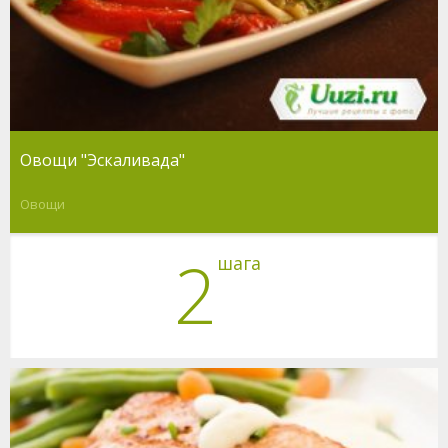
Овощи "Эскаливада"
Овощи
2
шага