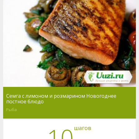
Семга с лимоном и розмарином Новогоднее
постное блюдо
Рыба
10
шагов