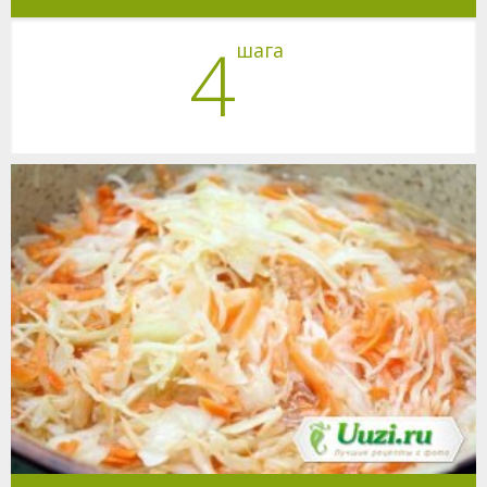
4
шага