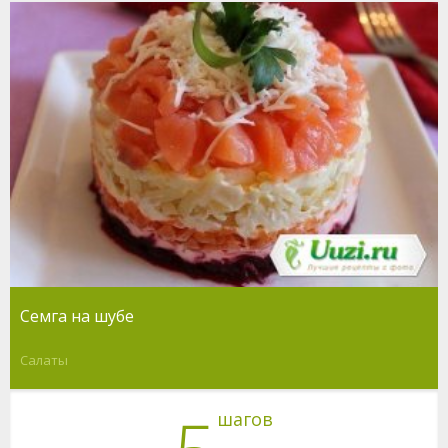
Семга на шубе
Салаты
шагов