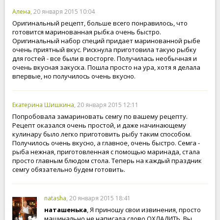
Алена
, 20 января 2015 10:04
Оригинальный рецепт, больше всего понравилось, что
готовится маринованная рыбка очень быстро.
Оригинальный набор специй придает маринованной рыбе
очень приятный вкус. Рискнула приготовила такую рыбку
для гостей - все были в восторге. Получилась необычная и
очень вкусная закуска. Пошла просто на ура, хотя я делала
впервые, но получилось очень вкусно.
Екатерина Шишкина
, 20 января 2015 12:11
Попробовала замариновать семгу по вашему рецепту.
Рецепт оказался очень простой, и даже начинающему
кулинару было легко приготовить рыбу таким способом.
Получилось очень вкусно, а главное, очень быстро. Семга -
рыба нежная, приготовленная с помощью маринада, стала
просто главным блюдом стола. Теперь на каждый праздник
семгу обязательно будем готовить.
natasha
, 20 января 2015 18:41
наташенька
, Я приношу свои извинения, просто
машинально не написала слово ОХЛАДИТЬ. Вы