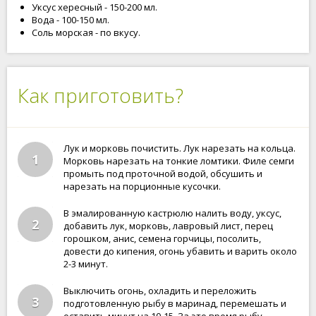
Уксус хересный - 150-200 мл.
Вода - 100-150 мл.
Соль морская - по вкусу.
Как приготовить?
Лук и морковь почистить. Лук нарезать на кольца.
1
Морковь нарезать на тонкие ломтики. Филе семги
промыть под проточной водой, обсушить и
нарезать на порционные кусочки.
В эмалированную кастрюлю налить воду, уксус,
2
добавить лук, морковь, лавровый лист, перец
горошком, анис, семена горчицы, посолить,
довести до кипения, огонь убавить и варить около
2-3 минут.
Выключить огонь, охладить и переложить
3
подготовленную рыбу в маринад, перемешать и