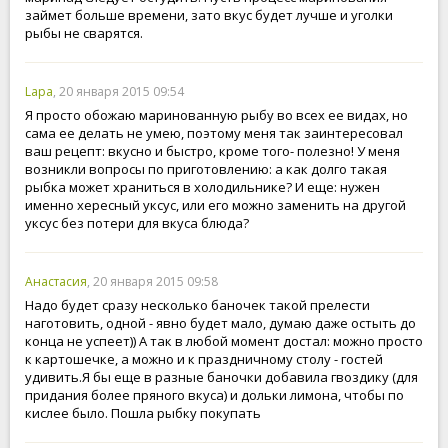
займет больше времени, зато вкус будет лучше и уголки
рыбы не сварятся.
Lapa
, 20 января 2015 09:54
Я просто обожаю маринованную рыбу во всех ее видах, но
сама ее делать не умею, поэтому меня так заинтересовал
ваш рецепт: вкусно и быстро, кроме того- полезно! У меня
возникли вопросы по приготовлению: а как долго такая
рыбка может храниться в холодильнике? И еще: нужен
именно хересный уксус, или его можно заменить на другой
уксус без потери для вкуса блюда?
Анастасия
, 20 января 2015 09:58
Надо будет сразу несколько баночек такой прелести
наготовить, одной - явно будет мало, думаю даже остыть до
конца не успеет)) А так в любой момент достал: можно просто
к картошечке, а можно и к праздничному столу - гостей
удивить.Я бы еще в разные баночки добавила гвоздику (для
придания более пряного вкуса) и дольки лимона, чтобы по
кислее было. Пошла рыбку покупать