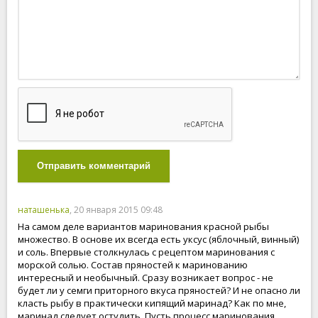
Отправить комментарий
наташенька
, 20 января 2015 09:48
На самом деле вариантов маринования красной рыбы
множество. В основе их всегда есть уксус (яблочный, винный)
и соль. Впервые столкнулась с рецептом маринования с
морской солью. Состав пряностей к маринованию
интересный и необычный. Сразу возникает вопрос - не
будет ли у семги приторного вкуса пряностей? И не опасно ли
класть рыбу в практически кипящий маринад? Как по мне,
маринад следует остудить. Пусть процесс маринования