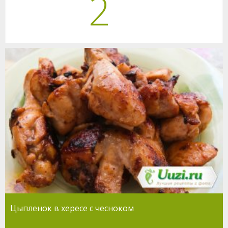
2
Цыпленок в хересе с чесноком