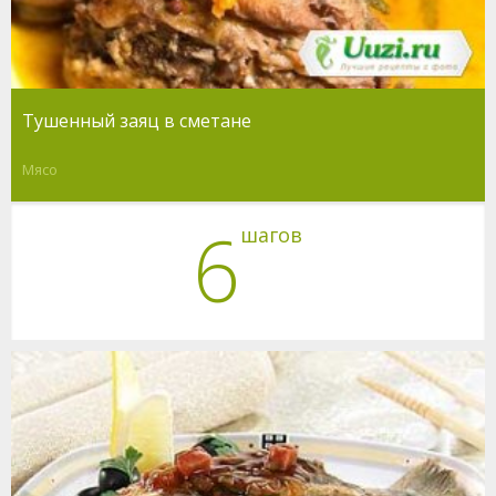
Тушенный заяц в сметане
Мясо
6
шагов