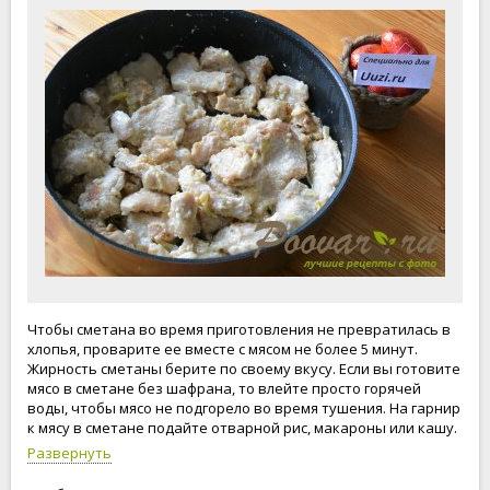
Чтобы сметана во время приготовления не превратилась в
хлопья, проварите ее вместе с мясом не более 5 минут.
Жирность сметаны берите по своему вкусу. Если вы готовите
мясо в сметане без шафрана, то влейте просто горячей
воды, чтобы мясо не подгорело во время тушения. На гарнир
к мясу в сметане подайте отварной рис, макароны или кашу.
Для этого рецепта можно взять куриную грудку или мясо
Развернуть
индейки. На нашем сайте вы найдете еще очень, много
простых и доступных рецептов.