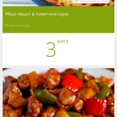
Яйца-пашот в томатном соусе
Вторые блюда
3
шага