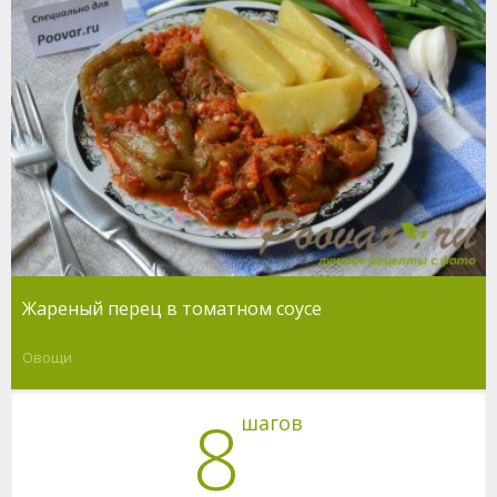
Жареный перец в томатном соусе
Овощи
8
шагов