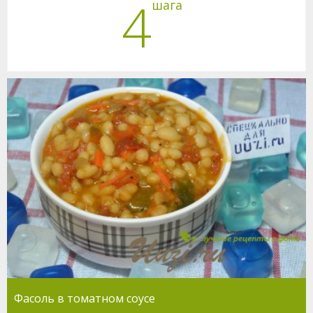
4
шага
Фасоль в томатном соусе