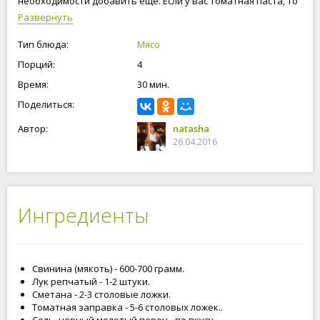
необходимости добавить еще. Если у вас томатная паста, то
обязательно надо влить мясной бульон или воду. Свинина в
Развернуть
томатном соусе, блюдо, которое можно готовить и в будни, и
на праздничный стол. Готовьте с любовью, будьте
Тип блюда:
Мясо
счастливы и любимы!
Порций:
4
Время:
30 мин.
Поделиться:
Автор:
natasha
26.04.2016
Ингредиенты
Свинина (мякоть) - 600-700 грамм.
Лук репчатый - 1-2 штуки.
Сметана - 2-3 столовые ложки.
Томатная заправка - 5-6 столовых ложек..