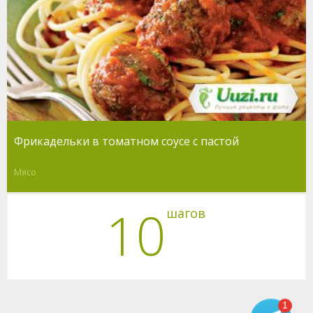
Фрикадельки в томатном соусе с пастой
Мясо
10
шагов
1