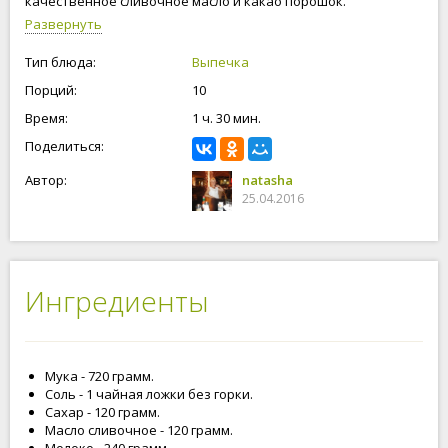
качественное сливочное масло и какао порошок.
Пасхальный кулич с шоколадом получился божественно
Развернуть
вкусный, у меня сыновья не любит Пасхальные куличи, а вот
этот кулич с шоколадом им понравился, и они просили
Тип блюда:
Выпечка
добавку. С наступающим праздником! Будьте счастливы и
Порций:
10
любимы!
Время:
1 ч. 30 мин.
Поделиться:
Автор:
natasha
25.04.2016
Ингредиенты
Мука - 720 грамм.
Соль - 1 чайная ложки без горки.
Сахар - 120 грамм.
Масло сливочное - 120 грамм.