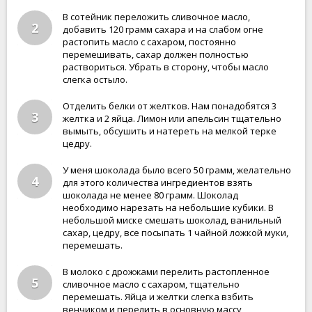
В сотейник переложить сливочное масло,
2
добавить 120 грамм сахара и на слабом огне
растопить масло с сахаром, постоянно
перемешивать, сахар должен полностью
раствориться. Убрать в сторону, чтобы масло
слегка остыло.
Отделить белки от желтков. Нам понадобятся 3
3
желтка и 2 яйца. Лимон или апельсин тщательно
вымыть, обсушить и натереть на мелкой терке
цедру.
У меня шоколада было всего 50 грамм, желательно
4
для этого количества ингредиентов взять
шоколада не менее 80 грамм. Шоколад
необходимо нарезать на небольшие кубики. В
небольшой миске смешать шоколад, ванильный
сахар, цедру, все посыпать 1 чайной ложкой муки,
перемешать.
В молоко с дрожжами перелить растопленное
5
сливочное масло с сахаром, тщательно
перемешать. Яйца и желтки слегка взбить
венчиком и перелить в основную массу,