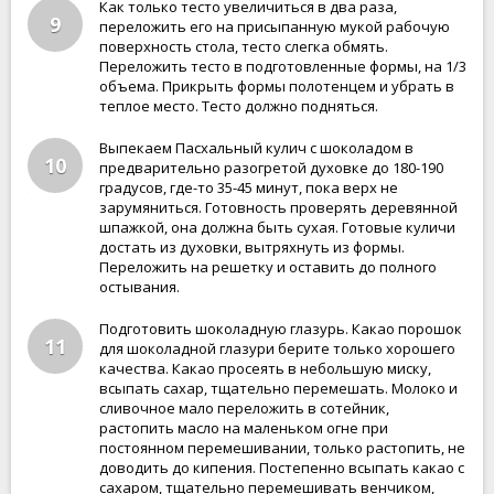
Как только тесто увеличиться в два раза,
9
переложить его на присыпанную мукой рабочую
поверхность стола, тесто слегка обмять.
Переложить тесто в подготовленные формы, на 1/3
объема. Прикрыть формы полотенцем и убрать в
теплое место. Тесто должно подняться.
Выпекаем Пасхальный кулич с шоколадом в
10
предварительно разогретой духовке до 180-190
градусов, где-то 35-45 минут, пока верх не
зарумяниться. Готовность проверять деревянной
шпажкой, она должна быть сухая. Готовые куличи
достать из духовки, вытряхнуть из формы.
Переложить на решетку и оставить до полного
остывания.
Подготовить шоколадную глазурь. Какао порошок
11
для шоколадной глазури берите только хорошего
качества. Какао просеять в небольшую миску,
всыпать сахар, тщательно перемешать. Молоко и
сливочное мало переложить в сотейник,
растопить масло на маленьком огне при
постоянном перемешивании, только растопить, не
доводить до кипения. Постепенно всыпать какао с
сахаром, тщательно перемешивать венчиком,