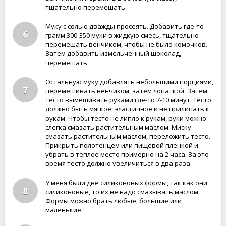
тщательно перемешать.
Муку с солью дважды просеять. Добавить где-то
6
грамм 300-350 муки в жидкую смесь, тщательно
перемешать венчиком, чтобы не было комочков.
Затем добавить измельченный шоколад,
перемешать.
Остальную муку добавлять небольшими порциями,
7
перемешивать венчиком, затем лопаткой. Затем
тесто вымешивать руками где-то 7-10 минут. Тесто
должно быть мягкое, эластичное и не прилипать к
рукам. Чтобы тесто не липло к рукам, руки можно
слегка смазать растительным маслом. Миску
смазать растительным маслом, переложить тесто.
Прикрыть полотенцем или пищевой пленкой и
убрать в теплое место примерно на 2 часа. За это
время тесто должно увеличиться в два раза.
У меня были две силиконовых формы, так как они
8
силиконовые, то их не надо смазывать маслом.
Формы можно брать любые, большие или
маленькие.