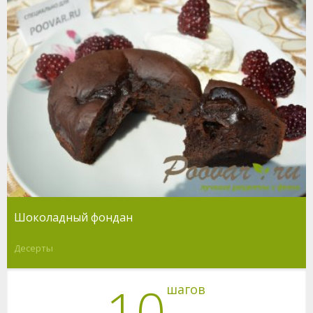
Шоколадный фондан
Десерты
10
шагов