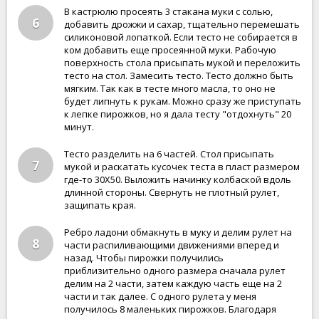
В кастрюлю просеять 3 стакана муки с солью,
6
добавить дрожжи и сахар, тщательно перемешать
силиконовой лопаткой. Если тесто не собирается в
ком добавить еще просеянной муки. Рабочую
поверхность стола присыпать мукой и переложить
тесто на стол. Замесить тесто. Тесто должно быть
мягким. Так как в тесте много масла, то оно не
будет липнуть к рукам. Можно сразу же приступать
к лепке пирожков, но я дала тесту "отдохнуть" 20
минут.
Тесто разделить на 6 частей. Стол присыпать
7
мукой и раскатать кусочек теста в пласт размером
где-то 30Х50. Выложить начинку колбаской вдоль
длинной стороны. Свернуть не плотный рулет,
защипать края.
Ребро ладони обмакнуть в муку и делим рулет на
8
части распиливающими движениями вперед и
назад. Чтобы пирожки получились
приблизительно одного размера сначала рулет
делим на 2 части, затем каждую часть еще на 2
части и так далее. С одного рулета у меня
получилось 8 маленьких пирожков. Благодаря