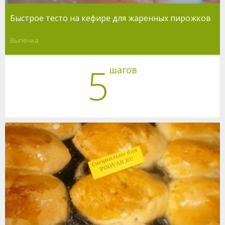
Быстрое тесто на кефире для жаренных пирожков
Выпечка
5
шагов