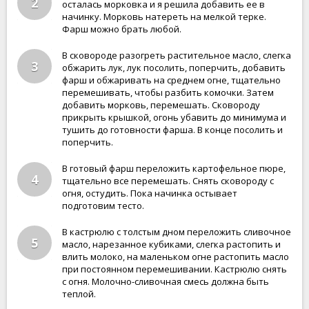
2
осталась морковка и я решила добавить ее в
начинку. Морковь натереть на мелкой терке.
Фарш можно брать любой.
В сковороде разогреть растительное масло, слегка
3
обжарить лук, лук посолить, поперчить, добавить
фарш и обжаривать на среднем огне, тщательно
перемешивать, чтобы разбить комочки. Затем
добавить морковь, перемешать. Сковороду
прикрыть крышкой, огонь убавить до минимума и
тушить до готовности фарша. В конце посолить и
поперчить.
В готовый фарш переложить картофельное пюре,
4
тщательно все перемешать. Снять сковороду с
огня, остудить. Пока начинка остывает
подготовим тесто.
В кастрюлю с толстым дном переложить сливочное
5
масло, нарезанное кубиками, слегка растопить и
влить молоко, на маленьком огне растопить масло
при постоянном перемешивании. Кастрюлю снять
с огня. Молочно-сливочная смесь должна быть
теплой.