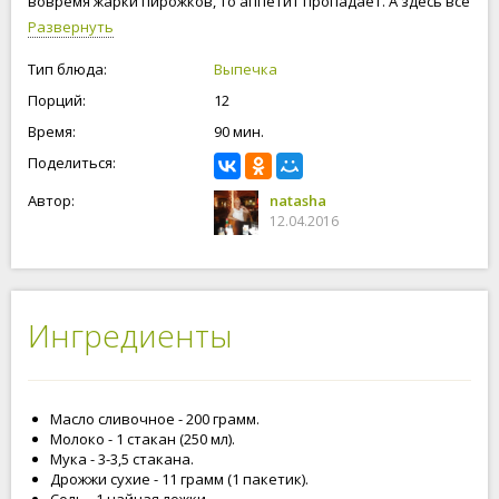
вовремя жарки пирожков, то аппетит пропадает. А здесь все
делается очень быстро, легко и что самое пекутся эти
Развернуть
пирожки в духовке, ни тебе не гари, ни запахов. Рецепт
теста просто чудо. Обязательно возьмите на заметку этот
Тип блюда:
Выпечка
рецепт, он всегда вас выручит. Готовьте вместе с нами,
Порций:
12
будьте счастливы и любимы!
Время:
90 мин.
Поделиться:
Автор:
natasha
12.04.2016
Ингредиенты
Масло сливочное - 200 грамм.
Молоко - 1 стакан (250 мл).
Мука - 3-3,5 стакана.
Дрожжи сухие - 11 грамм (1 пакетик).