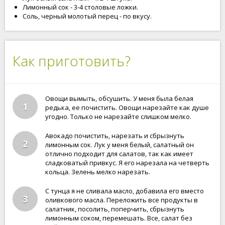
Лимонный сок - 3-4 столовые ложки.
Соль, черный молотый перец - по вкусу.
Как приготовить?
Овощи вымыть, обсушить. У меня была белая
1
редька, ее почистить. Овощи нарезайте как душе
угодно. Только не нарезайте слишком мелко.
Авокадо почистить, нарезать и сбрызнуть
2
лимонным сок. Лук у меня белый, салатный он
отлично подходит для салатов, так как имеет
сладковатый привкус. Я его нарезала на четверть
кольца. Зелень мелко нарезать.
С тунца я не сливала масло, добавила его вместо
3
оливкового масла. Переложить все продукты в
салатник, посолить, поперчить, сбрызнуть
лимонным соком, перемешать. Все, салат без