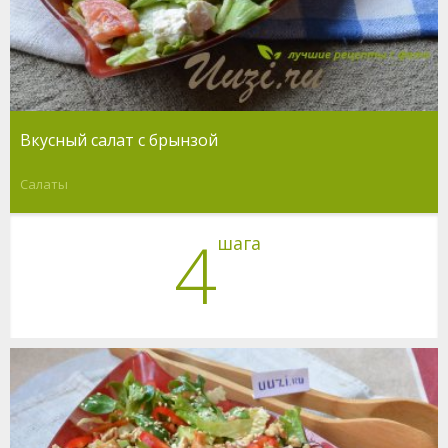
Вкусный салат с брынзой
Салаты
4
шага