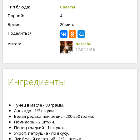
Готовьте вместе с нами, будьте счастливы и любимы!
Тип блюда:
Салаты
Порций:
4
Время:
20 мин.
Поделиться:
Автор:
natasha
12.04.2016
Ингредиенты
Тунец в масле - 80 грамм.
Авокадо - 1/2 штуки.
Белая редька или редис - 200-250 грамм.
Помидоры - 2 штуки.
Перец сладкий - 1 штука.
Укроп, петрушка - по вкусу.
Лук белый салатный - 1/2-1 штука.