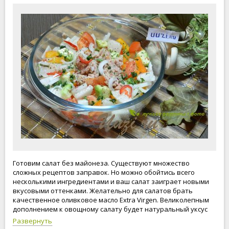
Готовим салат без майонеза. Существуют множество
сложных рецептов заправок. Но можно обойтись всего
несколькими ингредиентами и ваш салат заиграет новыми
вкусовыми оттенками. Желательно для салатов брать
качественное оливковое масло Extra Virgen. Великолепным
дополнением к овощному салату будет натуральный уксус
приготовленный из винограда, яблок, а также
Развернуть
бальзамический уксус или свежевыжатый лимонный сок.