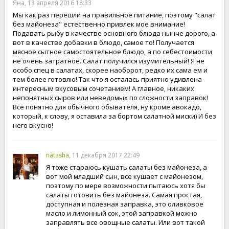
Яна, 13 апреля 2016 18:33
Мы как раз перешли на правильное питание, поэтому "салат
без майонеза" естественно привлек мое внимание!
Подавать рыбу в качестве основного блюда нынче дорого, а
вот в качестве добавки в блюдо, самое то! Получается
мясное сытное самостоятельное блюдо, а по себестоимости
не очень затратное. Салат получился изумительный! Я не
особо спец в салатах, скорее наоборот, редко их сама ем и
тем более готовлю! Так что я осталась приятно удивлена
интересным вкусовым сочетанием! А главное, никаких
непонятных сыров или неведомых по сложности заправок!
Все понятно для обычного обывателя, ну кроме авокадо,
который, к слову, я оставила за бортом салатной миски) И без
него вкусно!
natasha
, 11 декабря 2017 22:49
Я тоже стараюсь кушать салаты без майонеза, а
вот мой младший сын, все кушает с майонезом,
поэтому по мере возможности пытаюсь хотя бы
салаты готовить без майонеза. Самая простая,
доступная и полезная заправка, это оливковое
масло и лимонный сок, этой заправкой можно
заправлять все овощные салаты. Или вот такой