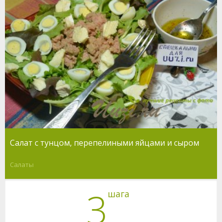
Салат с тунцом, перепелиными яйцами и сыром
Салаты
3
шага