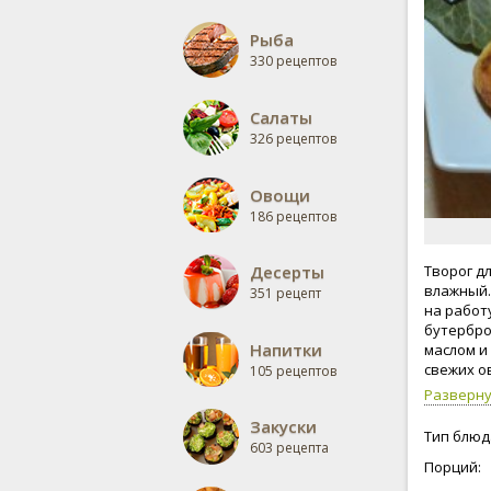
Рыба
330 рецептов
Салаты
326 рецептов
Овощи
186 рецептов
Десерты
Творог д
влажный.
351 рецепт
на работу
бутербро
Напитки
маслом и
свежих о
105 рецептов
салатные
Разверн
Закуски
Тип блюд
603 рецепта
Порций: