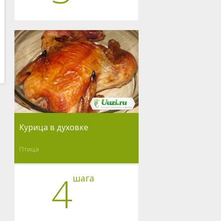
Курица в духовке
Птица
4
шага