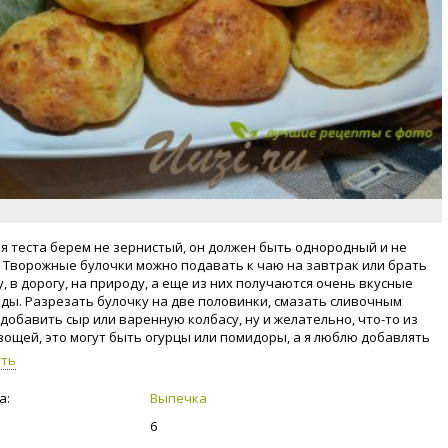
ля теста берем не зернистый, он должен быть однородный и не
 Творожные булочки можно подавать к чаю на завтрак или брать
, в дорогу, на природу, а еще из них получаются очень вкусные
ды. Разрезать булочку на две половинки, смазать сливочным
 добавить сыр или варенную колбасу, ну и желательно, что-то из
вощей, это могут быть огурцы или помидоры, а я люблю добавлять
 листья. Готовьте творожные булочки, это очень легко и вкусно.
уть
а:
Выпечка
6