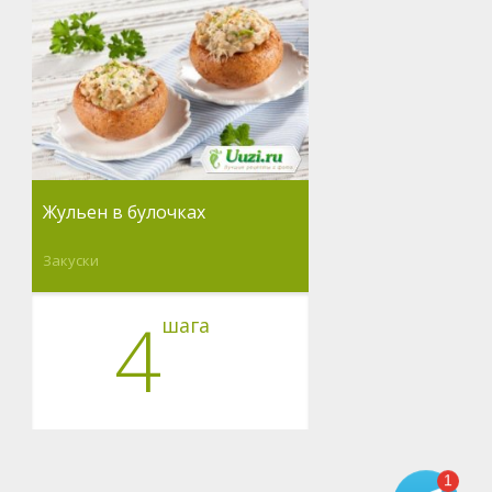
Жульен в булочках
Закуски
4
шага
1