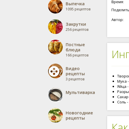
Время:
Выпечка
1095 рецептов
Поделить
Автор:
Закрутки
256 рецептов
Постные
блюда
Ин
166 рецептов
Видео
рецепты
Творог
3 рецептов
Мука -
Яйца -
Разрых
Мультиварка
Сахар 
Соль -
Новогодние
рецепты
Как