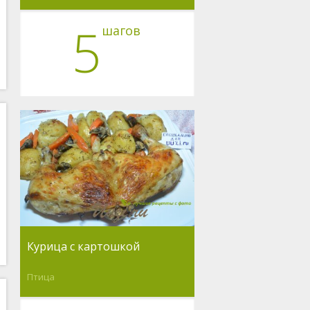
5
шагов
Курица с картошкой
Птица