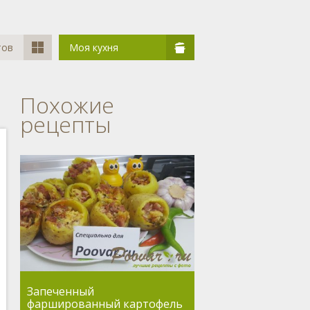
тов
Моя кухня
Похожие
рецепты
Запеченный
фаршированный картофель