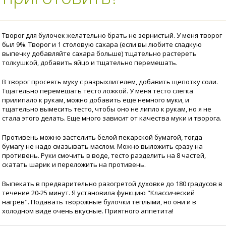
Творог для булочек желательно брать не зернистый. У меня творог
был 9%. Творог и 1 столовую сахара (если вы любите сладкую
выпечку добавляйте сахара больше) тщательно растереть
толкушкой, добавить яйцо и тщательно перемешать.
В творог просеять муку с разрыхлителем, добавить щепотку соли.
Тщательно перемешать тесто ложкой. У меня тесто слегка
прилипало к рукам, можно добавить еще немного муки, и
тщательно вымесить тесто, чтобы оно не липло к рукам, но я не
стала этого делать. Еще много зависит от качества муки и творога.
Противень можно застелить белой пекарской бумагой, тогда
бумагу не надо смазывать маслом. Можно выложить сразу на
противень. Руки смочить в воде, тесто разделить на 8 частей,
скатать шарик и переложить на противень.
Выпекать в предварительно разогретой духовке до 180 градусов в
течение 20-25 минут. Я установила функцию "Классический
нагрев". Подавать творожные булочки теплыми, но они и в
холодном виде очень вкусные. Приятного аппетита!