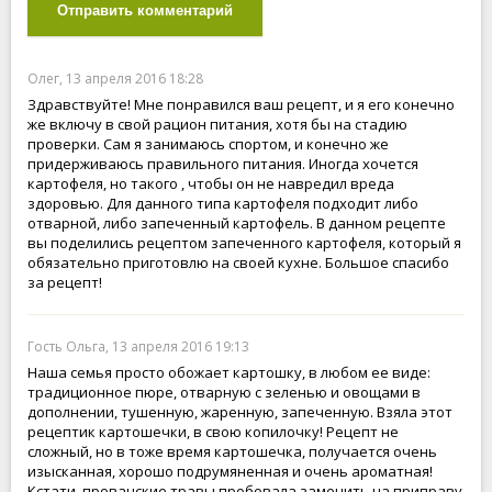
Отправить комментарий
Олег, 13 апреля 2016 18:28
Здравствуйте! Мне понравился ваш рецепт, и я его конечно
же включу в свой рацион питания, хотя бы на стадию
проверки. Сам я занимаюсь спортом, и конечно же
придерживаюсь правильного питания. Иногда хочется
картофеля, но такого , чтобы он не навредил вреда
здоровью. Для данного типа картофеля подходит либо
отварной, либо запеченный картофель. В данном рецепте
вы поделились рецептом запеченного картофеля, который я
обязательно приготовлю на своей кухне. Большое спасибо
за рецепт!
Гость Ольга, 13 апреля 2016 19:13
Наша семья просто обожает картошку, в любом ее виде:
традиционное пюре, отварную с зеленью и овощами в
дополнении, тушенную, жаренную, запеченную. Взяла этот
рецептик картошечки, в свою копилочку! Рецепт не
сложный, но в тоже время картошечка, получается очень
изысканная, хорошо подрумяненная и очень ароматная!
Кстати, прованские травы пробовала заменить на приправу