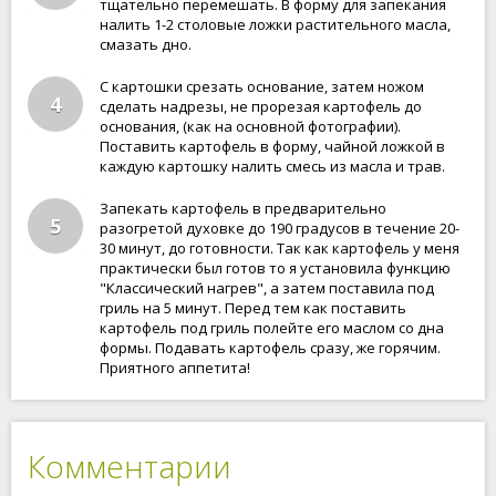
тщательно перемешать. В форму для запекания
налить 1-2 столовые ложки растительного масла,
смазать дно.
С картошки срезать основание, затем ножом
4
сделать надрезы, не прорезая картофель до
основания, (как на основной фотографии).
Поставить картофель в форму, чайной ложкой в
каждую картошку налить смесь из масла и трав.
Запекать картофель в предварительно
5
разогретой духовке до 190 градусов в течение 20-
30 минут, до готовности. Так как картофель у меня
практически был готов то я установила функцию
"Классический нагрев", а затем поставила под
гриль на 5 минут. Перед тем как поставить
картофель под гриль полейте его маслом со дна
формы. Подавать картофель сразу, же горячим.
Приятного аппетита!
Комментарии