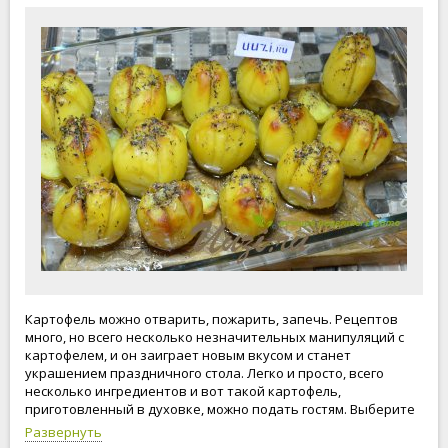
Картофель можно отварить, пожарить, запечь. Рецептов
много, но всего несколько незначительных манипуляций с
картофелем, и он заиграет новым вкусом и станет
украшением праздничного стола. Легко и просто, всего
несколько ингредиентов и вот такой картофель,
приготовленный в духовке, можно подать гостям. Выберите
красивую форму и подавайте на стол в форме. Ваши друзья и
Развернуть
родные буду в восторге. Готовьте вместе с нами, будьте