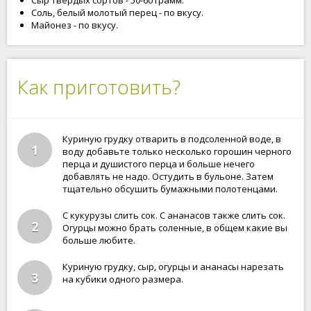
Сыр твердых сортов - 50-60 грамм.
Соль, белый молотый перец - по вкусу.
Майонез - по вкусу.
Как приготовить?
Куриную грудку отварить в подсоленной воде, в
1
воду добавьте только несколько горошин черного
перца и душистого перца и больше нечего
добавлять не надо. Остудить в бульоне. Затем
тщательно обсушить бумажными полотенцами.
С кукурузы слить сок. С ананасов также слить сок.
2
Огурцы можно брать соленные, в общем какие вы
больше любите.
Куриную грудку, сыр, огурцы и ананасы нарезать
3
на кубики одного размера.