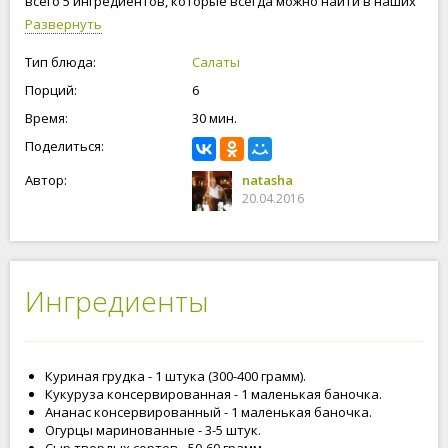
всего 5 ингредиентов, которые всегда можно найти в наших
магазинах. Сладкий ананас и маринованные огурцы, но как
Развернуть
показала практика, что на первый взгляд продукты с
совершенно разными вкусами великолепно дополняют друг
Тип блюда:
Салаты
друга по вкусовым качествам. С наступающим Вас
Порций:
6
праздником!
Время:
30 мин.
Поделиться:
Автор:
natasha
20.04.2016
Ингредиенты
Куриная грудка - 1 штука (300-400 грамм).
Кукуруза консервированная - 1 маленькая баночка.
Ананас консервированный - 1 маленькая баночка.
Огурцы маринованные - 3-5 штук.