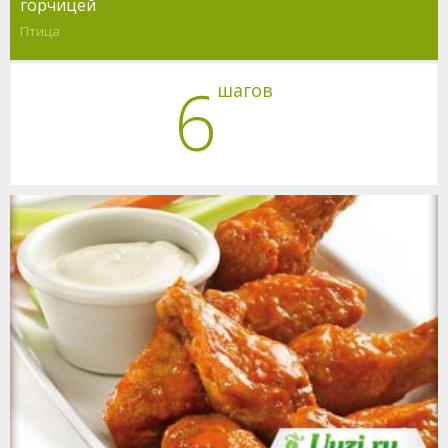
горчицей
Птица
6
шагов