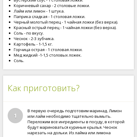
Вустерский соус - 1 столовая ложки.
Коричневый сахар - 2 столовые ложки.
Лайм или лимон - 1 штука.
Паприка сладкая - 1 столовая ложки.
Черный молотый перец - 1 чайная ложки (без верха).
Красный острый перец - 1 чайная ложки (без верха).
Соль - по вкусу.
Чеснок - 2-3 зубчика.
Картофель - 1-1,5 кг.
Горчица острая - 1 столовая ложки.
Мед жидкий -1-1,5 столовых ложек.
Соль.
Как приготовить?
В первую очередь подготовим маринад. Лимон
1
или лайм необходимо тщательно вымыть.
Переложим все ингредиенты в посуду, в которой
будут мариноваться куриные крылья. Чеснок
нарезать на дольки. Из лайма или лимона