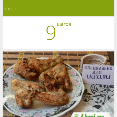
Птица
9
шагов