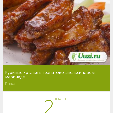
Куриные крылья в гранатово-апельсиновом
маринаде
Птица
2
шага