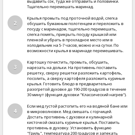
выдавить сок, туда же отправить и половинки.
Тщательно перемешать маринад.
Крылья промыть под проточной водой, слегка
2
обсушить бумажным полотенцем и переложить в
посуду с маринадом, тщательно перемешать,
слегка помять, прикрыть посуду крышкой или
пленкой и убрать в прохладное место или в
холодильник на 5-7 часов, можно и на сутки. По
возможности крылья в маринаде перемешивать.
Картошку почистить, промыть, обсушить,
3
нарезать на дольки. На противень поставить
решетку, сверху решетки разложить картофель,
посолить, а сверху картофеля разложить куриные
крылья. Готовить блюдо в предварительно
разогретой духовке до 190-200 градусов в течение
30 минут (функция духовки "Классический нагрев").
Если мед густой растопить его на водяной бане или
4
в микроволновке. Мед смешать с горчицей.
Достать противень с духовки и кулинарной
кисточкой смазать куриные крылья. Поставить
противень в духовку. Установить функцию
"Гриль", температура 200 градусов и запекать