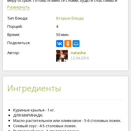
меру острые. Готовьте вместе с нами, будьте счастливы и
любимы!
Развернуть
Тип блюда:
Вторые блюда
Порций:
4
Время:
50 мин.
Поделиться:
Автор:
natasha
12.04.2016
Ингредиенты
Куриные крылья - 1 кг.
ДЛЯ МАРИНАДА:
Масло растительное или оливковое - 5-6 столовых ложек.
Соевый соус - 4-5 столовых ложек.