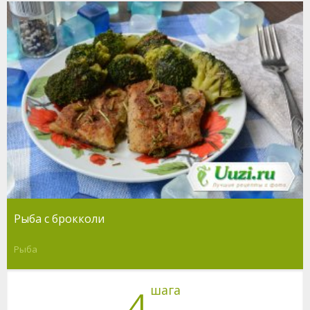
Рыба с брокколи
Рыба
шага