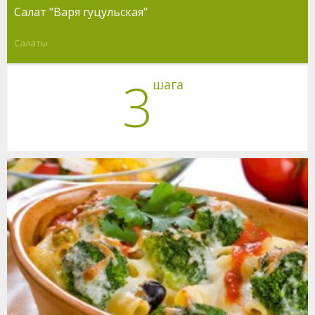
Салат "Варя гуцульская"
Салаты
3
шага