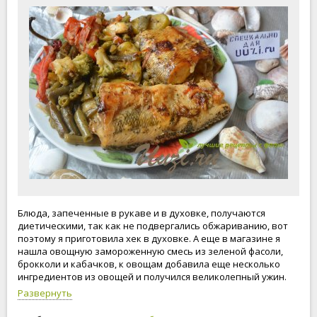
Блюда, запеченные в рукаве и в духовке, получаются
диетическими, так как не подвергались обжариванию, вот
поэтому я приготовила хек в духовке. А еще в магазине я
нашла овощную замороженную смесь из зеленой фасоли,
брокколи и кабачков, к овощам добавила еще несколько
ингредиентов из овощей и получился великолепный ужин.
Сюда же пожеланию можно добавить нарезанный на дольки
Развернуть
картофель, все зависит от вашего вкуса и ваших
предпочтений. Ешьте вкусно, живите легко!