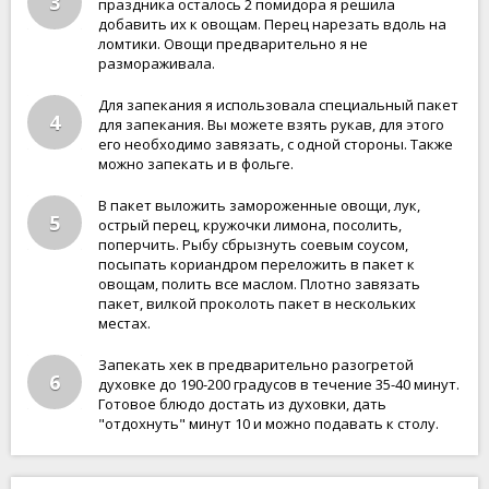
3
праздника осталось 2 помидора я решила
добавить их к овощам. Перец нарезать вдоль на
ломтики. Овощи предварительно я не
размораживала.
Для запекания я использовала специальный пакет
4
для запекания. Вы можете взять рукав, для этого
его необходимо завязать, с одной стороны. Также
можно запекать и в фольге.
В пакет выложить замороженные овощи, лук,
5
острый перец, кружочки лимона, посолить,
поперчить. Рыбу сбрызнуть соевым соусом,
посыпать кориандром переложить в пакет к
овощам, полить все маслом. Плотно завязать
пакет, вилкой проколоть пакет в нескольких
местах.
Запекать хек в предварительно разогретой
6
духовке до 190-200 градусов в течение 35-40 минут.
Готовое блюдо достать из духовки, дать
"отдохнуть" минут 10 и можно подавать к столу.