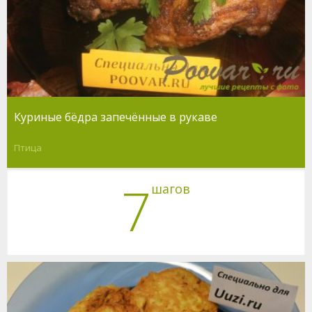
Куриные бёдра запечённые в рукаве
Птица
7
шагов