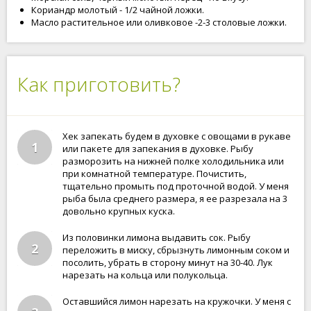
Кориандр молотый - 1/2 чайной ложки.
Масло растительное или оливковое -2-3 столовые ложки.
Как приготовить?
Хек запекать будем в духовке с овощами в рукаве
1
или пакете для запекания в духовке. Рыбу
разморозить на нижней полке холодильника или
при комнатной температуре. Почистить,
тщательно промыть под проточной водой. У меня
рыба была среднего размера, я ее разрезала на 3
довольно крупных куска.
Из половинки лимона выдавить сок. Рыбу
2
переложить в миску, сбрызнуть лимонным соком и
посолить, убрать в сторону минут на 30-40. Лук
нарезать на кольца или полукольца.
Оставшийся лимон нарезать на кружочки. У меня с