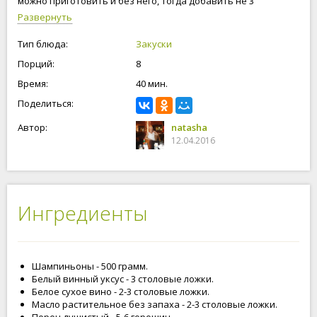
можно приготовить и без него, тогда добавить не 3
столовые ложки уксуса, а 4-5 столовых ложек. Маринованные
Развернуть
шампиньоны, приготовленные по этому рецепту,
получаются твердые и очень вкусные. Поэтому же рецепту,
Тип блюда:
Закуски
можно приготовить и вешенки. С наступающим Новым
Порций:
8
годом!
Время:
40 мин.
Поделиться:
Автор:
natasha
12.04.2016
Ингредиенты
Шампиньоны - 500 грамм.
Белый винный уксус - 3 столовые ложки.
Белое сухое вино - 2-3 столовые ложки.
Масло растительное без запаха - 2-3 столовые ложки.