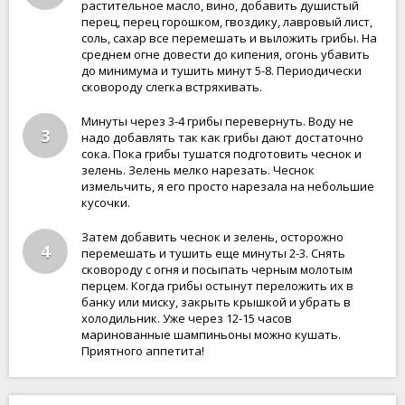
растительное масло, вино, добавить душистый
перец, перец горошком, гвоздику, лавровый лист,
соль, сахар все перемешать и выложить грибы. На
среднем огне довести до кипения, огонь убавить
до минимума и тушить минут 5-8. Периодически
сковороду слегка встряхивать.
Минуты через 3-4 грибы перевернуть. Воду не
3
надо добавлять так как грибы дают достаточно
сока. Пока грибы тушатся подготовить чеснок и
зелень. Зелень мелко нарезать. Чеснок
измельчить, я его просто нарезала на небольшие
кусочки.
Затем добавить чеснок и зелень, осторожно
4
перемешать и тушить еще минуты 2-3. Снять
сковороду с огня и посыпать черным молотым
перцем. Когда грибы остынут переложить их в
банку или миску, закрыть крышкой и убрать в
холодильник. Уже через 12-15 часов
маринованные шампиньоны можно кушать.
Приятного аппетита!