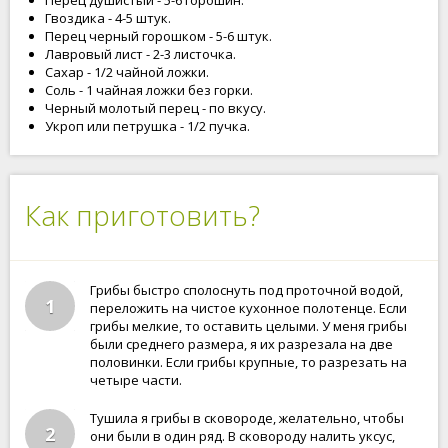
Перец душистый - 5-6 горошин.
Гвоздика - 4-5 штук.
Перец черный горошком - 5-6 штук.
Лавровый лист - 2-3 листочка.
Сахар - 1/2 чайной ложки.
Соль - 1 чайная ложки без горки.
Черный молотый перец - по вкусу.
Укроп или петрушка - 1/2 пучка.
Как приготовить?
Грибы быстро сполоснуть под проточной водой,
1
переложить на чистое кухонное полотенце. Если
грибы мелкие, то оставить целыми. У меня грибы
были среднего размера, я их разрезала на две
половинки. Если грибы крупные, то разрезать на
четыре части.
Тушила я грибы в сковороде, желательно, чтобы
2
они были в один ряд. В сковороду налить уксус,