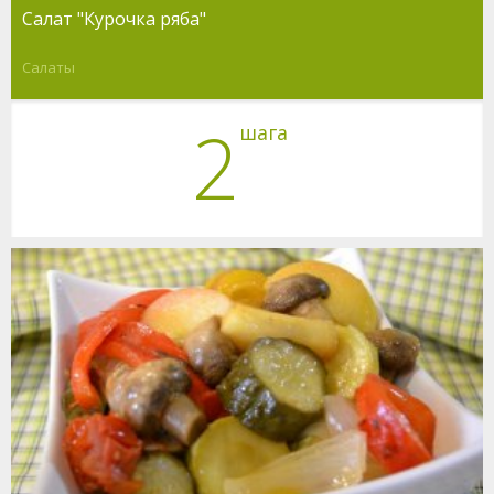
Салат "Курочка ряба"
Салаты
2
шага