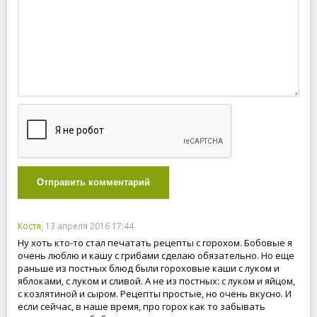
Отправить комментарий
Костя
, 13 апреля 2016 17:44
Ну хоть кто-то стал печатать рецепты с горохом. Бобовые я
очень люблю и кашу с грибами сделаю обязательно. Но еще
раньше из постных блюд были гороховые каши с луком и
яблоками, с луком и сливой. А не из постных: с луком и яйцом,
с козлятиной и сыром. Рецепты простые, но очень вкусно. И
если сейчас, в наше время, про горох как то забывать