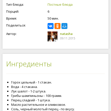
куриной котлеткой. Не забывайте, что горох содержит много
Тип блюда:
Постные блюда
полезных микроэлементов и он полезен для нашего
Порций:
6
пищеварения.
Время:
50 мин.
Поделиться:
Автор:
natasha
09.11.2015
Ингредиенты
Горох цельный - 1 стакан.
Вода - 4 стакана.
Лук шалот - 1-2 штука.
Грибы шампиньоны - 100 грамм.
Перец сладкий - 1 штука.
Масло растительное и оливковое.
Соль, черный молотый перец - по вкусу.