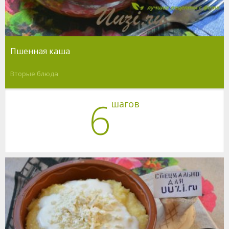
Пшенная каша
Вторые блюда
6
шагов