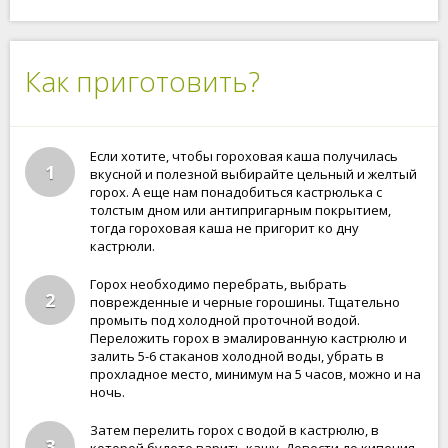
Как приготовить?
Если хотите, чтобы гороховая каша получилась
1
вкусной и полезной выбирайте цельный и желтый
горох. А еще нам понадобиться кастрюлька с
толстым дном или антипригарным покрытием,
тогда гороховая каша не пригорит ко дну
кастрюли.
Горох необходимо перебрать, выбрать
2
поврежденные и черные горошины. Тщательно
промыть под холодной проточной водой.
Переложить горох в эмалированную кастрюлю и
залить 5-6 стаканов холодной воды, убрать в
прохладное место, минимум на 5 часов, можно и на
ночь.
Затем перелить горох с водой в кастрюлю, в
3