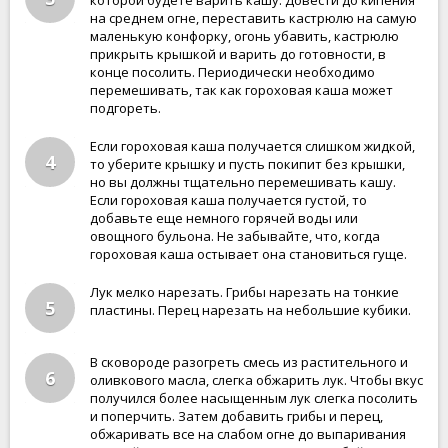
которой будете варить кашу. Довести до кипения
на среднем огне, переставить кастрюлю на самую
маленькую конфорку, огонь убавить, кастрюлю
прикрыть крышкой и варить до готовности, в
конце посолить. Периодически необходимо
перемешивать, так как гороховая каша может
подгореть.
Если гороховая каша получается слишком жидкой,
4
то уберите крышку и пусть покипит без крышки,
но вы должны тщательно перемешивать кашу.
Если гороховая каша получается густой, то
добавьте еще немного горячей воды или
овощного бульона. Не забывайте, что, когда
гороховая каша остывает она становиться гуще.
Лук мелко нарезать. Грибы нарезать на тонкие
5
пластины. Перец нарезать на небольшие кубики.
В сковороде разогреть смесь из растительного и
6
оливкового масла, слегка обжарить лук. Чтобы вкус
получился более насыщенным лук слегка посолить
и поперчить. Затем добавить грибы и перец,
обжаривать все на слабом огне до выпаривания