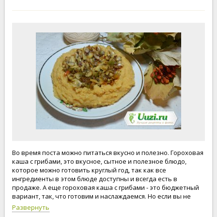
Во время поста можно питаться вкусно и полезно. Гороховая
каша с грибами, это вкусное, сытное и полезное блюдо,
которое можно готовить круглый год, так как все
ингредиенты в этом блюде доступны и всегда есть в
продаже. А еще гороховая каша с грибами - это бюджетный
вариант, так, что готовим и наслаждаемся. Но если вы не
соблюдаете пост, то заправить гороховую кашу можно
Развернуть
сливочным маслом, а еще я обожаю гороховую кашу с