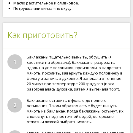
Масло растительное и оливковое.
Петрушка или кинза - по вкусу.
Как приготовить?
Баклажаны тщательно вымыть, обсушить (я
1
хвостики на обрезала). Баклажаны разрезать
вдоль на две половинки, произвольно надрезать
мякоть, посолить, завернуть каждую половинку в
фольгу и запечь в духовке. Я запекала в течение
20 минут при температуре 200 градусов (пока
разогревалась духовка, затем я выпекала торт).
Баклажаны оставить в фольге до полного
2
остывания. Таким образом легче будет вынуть
мякоть из баклажан. Когда баклажаны остынут, их
сполоснуть под проточной водой, осторожно
отжать и ложкой выбрать мякоть.