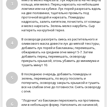
Мякоть мелко нарезать. Лук нарезать на четверть
3
кольца, или мелко. Перец нарезать на небольшие
ломтики или на кубики. Лук порей разрезать вдоль
на две половинки, тщательно промыть под
проточной водой и нарезать. Помидоры
надрезать, залить кипятком, почистить от кожицы
и мелко нарезать. Зелень мелко нарубить. Сыр
натереть на крупной терке.
В сковороде разогреть смесь из растительного и
4
оливкового масла довести лук до мягкой текстуры,
добавить лук порей и баклажаны, перемешать,
обжаривать на среднем огне минут 5-7. Затем
добавить перец, перемешать, сковороду
прикрыть крышкой, огонь убавить до минимума и
тушить минут 10.
В последнюю очередь добавить помидоры и
5
зелень, перемешать, по вкусу посолить и
поперчить, сковороду закрыть крышкой и тушить
все на слабом огне до готовности. Снять сковороду
с огня.
"Лодочки" из баклажан переложить на противень
6
или в небольшую форму. Наполнить их начинкой,