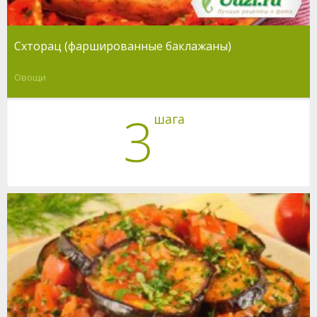
Схторац (фаршированные баклажаны)
Овощи
3
шага