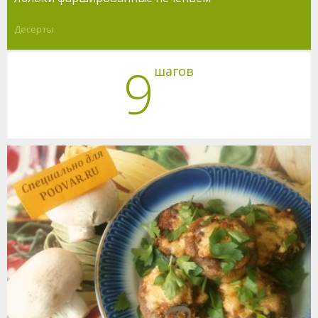
Десерты
9
шагов