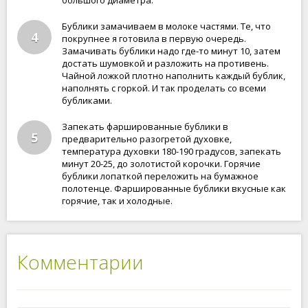
большого диаметра.
Бублики замачиваем в молоке частями. Те, что
4
покрупнее я готовила в первую очередь.
Замачивать бублики надо где-то минут 10, затем
достать шумовкой и разложить на противень.
Чайной ложкой плотно наполнить каждый бублик,
наполнять с горкой. И так проделать со всеми
бубликами.
Запекать фаршированные бублики в
5
предварительно разогретой духовке,
температура духовки 180-190 градусов, запекать
минут 20-25, до золотистой корочки. Горячие
бублики лопаткой переложить на бумажное
полотенце. Фаршированные бублики вкусные как
горячие, так и холодные.
Комментарии