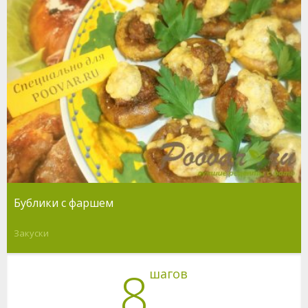
Бублики с фаршем
Закуски
8
шагов