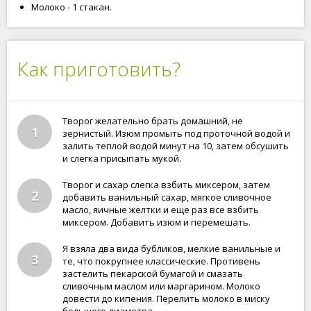
Молоко - 1 стакан.
Как приготовить?
Творог желательно брать домашний, не
1
зернистый. Изюм промыть под проточной водой и
залить теплой водой минут на 10, затем обсушить
и слегка присыпать мукой.
Творог и сахар слегка взбить миксером, затем
2
добавить ванильный сахар, мягкое сливочное
масло, яичные желтки и еще раз все взбить
миксером. Добавить изюм и перемешать.
Я взяла два вида бубликов, мелкие ванильные и
3
те, что покрупнее классические. Противень
застелить пекарской бумагой и смазать
сливочным маслом или маргарином. Молоко
довести до кипения. Перелить молоко в миску