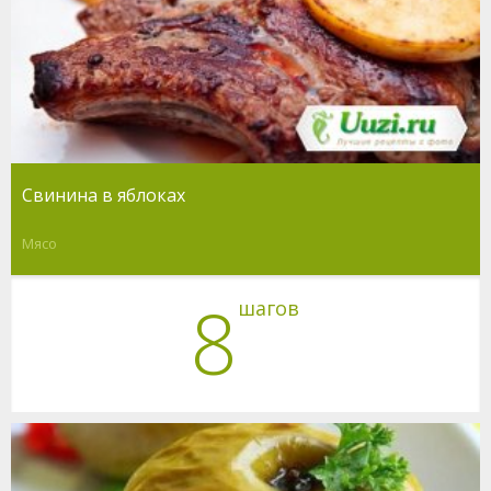
Свинина в яблоках
Мясо
8
шагов