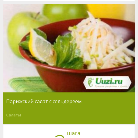
Парижский салат с сельдереем
Салаты
шага