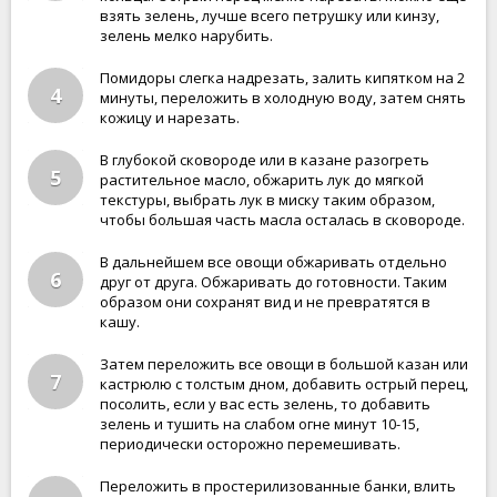
взять зелень, лучше всего петрушку или кинзу,
зелень мелко нарубить.
Помидоры слегка надрезать, залить кипятком на 2
4
минуты, переложить в холодную воду, затем снять
кожицу и нарезать.
В глубокой сковороде или в казане разогреть
5
растительное масло, обжарить лук до мягкой
текстуры, выбрать лук в миску таким образом,
чтобы большая часть масла осталась в сковороде.
В дальнейшем все овощи обжаривать отдельно
6
друг от друга. Обжаривать до готовности. Таким
образом они сохранят вид и не превратятся в
кашу.
Затем переложить все овощи в большой казан или
7
кастрюлю с толстым дном, добавить острый перец,
посолить, если у вас есть зелень, то добавить
зелень и тушить на слабом огне минут 10-15,
периодически осторожно перемешивать.
Переложить в простерилизованные банки, влить