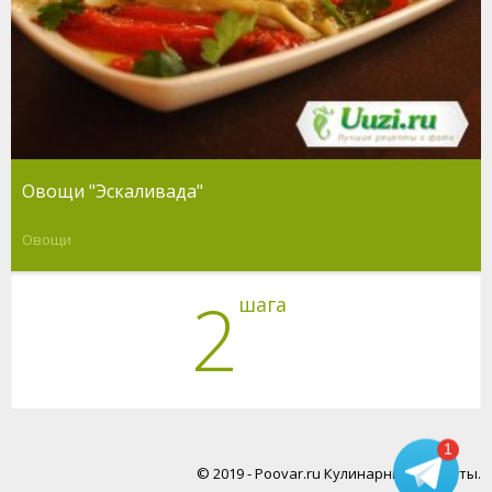
Овощи "Эскаливада"
Овощи
2
шага
1
© 2019 - Poovar.ru Кулинарные рецепты.