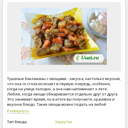
Тушеные баклажаны с овощами - закуска, настолько вкусная,
что она со стола исчезает в первую очередь, особенно,
когда на улице холодно, а она нам напоминает о лете.
Люблю, когда овощи обжариваются отдельно друг от друга.
Это занимает время, но в итоге вы получаете, красивое и
вкусное блюдо. Такие овощи можно подать на любой
праздничный стол, гости будут в восторге. Особенно это
Развернуть
блюдо актуально во время поста. Тушеные баклажаны с
овощами - это очень вкусно!!!!
Тип блюда:
Закрутки