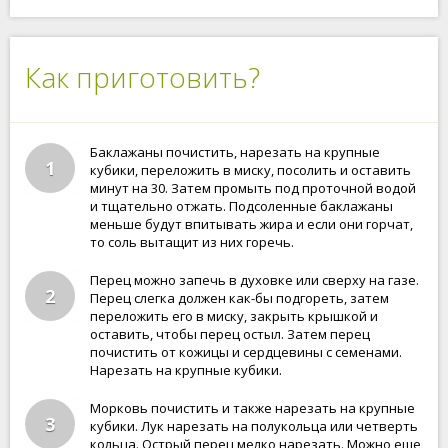
Как приготовить?
Баклажаны почистить, нарезать на крупные
1
кубики, переложить в миску, посолить и оставить
минут на 30. Затем промыть под проточной водой
и тщательно отжать. Подсоленные баклажаны
меньше будут впитывать жира и если они горчат,
то соль вытащит из них горечь.
Перец можно запечь в духовке или сверху на газе.
2
Перец слегка должен как-бы подгореть, затем
переложить его в миску, закрыть крышкой и
оставить, чтобы перец остыл. Затем перец
почистить от кожицы и сердцевины с семенами.
Нарезать на крупные кубики.
Морковь почистить и также нарезать на крупные
3
кубики. Лук нарезать на полукольца или четверть
кольца. Острый перец мелко нарезать. Можно еще