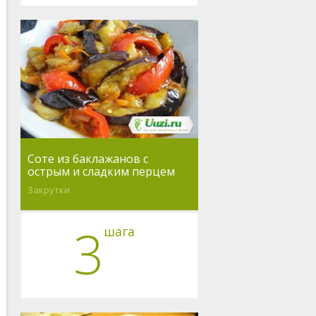
Соте из баклажанов с
острым и сладким перцем
Закрутки
3
шага