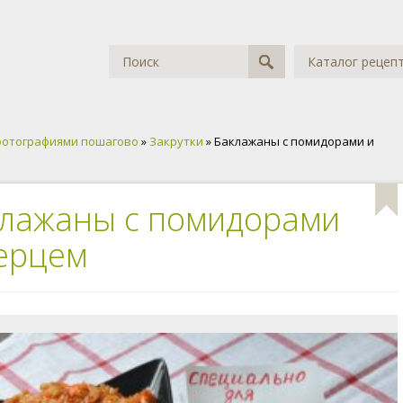
Каталог рецеп
фотографиями пошагово
»
Закрутки
» Баклажаны с помидорами и
лажаны с помидорами
ерцем