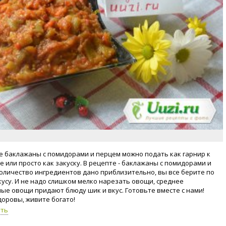
 баклажаны с помидорами и перцем можно подать как гарнир к
е или просто как закуску. В рецепте - баклажаны с помидорами и
оличество ингредиентов дано приблизительно, вы все берите по
кусу. И не надо слишком мелко нарезать овощи, среднее
ые овощи придают блюду шик и вкус. Готовьте вместе с нами!
доровы, живите богато!
уть