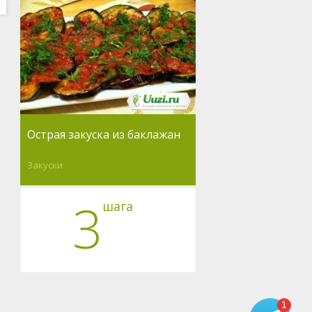
Острая закуска из баклажан
Закуски
3
шага
1