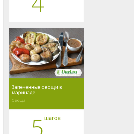
4
Запеченные овощи в
маринаде
Овощи
5
шагов