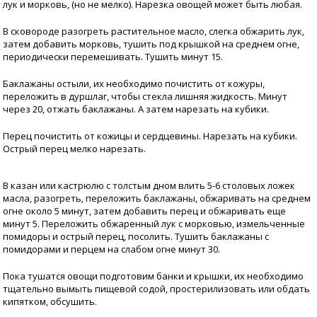
лук и морковь, (но не мелко). Нарезка овощей может быть любая.
В сковороде разогреть растительное масло, слегка обжарить лук,
затем добавить морковь, тушить под крышкой на среднем огне,
периодически перемешивать. Тушить минут 15.
Баклажаны остыли, их необходимо почистить от кожуры,
переложить в дуршлаг, чтобы стекла лишняя жидкость. Минут
через 20, отжать баклажаны. А затем нарезать на кубики.
Перец почистить от кожицы и сердцевины. Нарезать на кубики.
Острый перец мелко нарезать.
В казан или кастрюлю с толстым дном влить 5-6 столовых ложек
масла, разогреть, переложить баклажаны, обжаривать на среднем
огне около 5 минут, затем добавить перец и обжаривать еще
минут 5. Переложить обжаренный лук с морковью, измельченные
помидоры и острый перец, посолить. Тушить баклажаны с
помидорами и перцем на слабом огне минут 30.
Пока тушатся овощи подготовим банки и крышки, их необходимо
тщательно вымыть пищевой содой, простерилизовать или обдать
кипятком, обсушить.