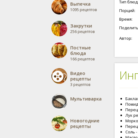
Тип блюд
Выпечка
1095 рецептов
Порций:
Время:
Закрутки
Поделить
256 рецептов
Автор:
Постные
блюда
166 рецептов
Ин
Видео
рецепты
3 рецептов
Мультиварка
Баклаж
Помидо
Перец 
Лук ре
Новогодние
Морков
рецепты
Перец 
Соль -
Масло