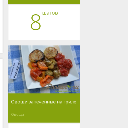
8
шагов
Овощи запеченные на гриле
Овощи