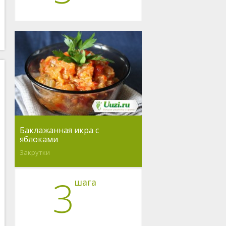
Баклажанная икра с
яблоками
Закрутки
3
шага