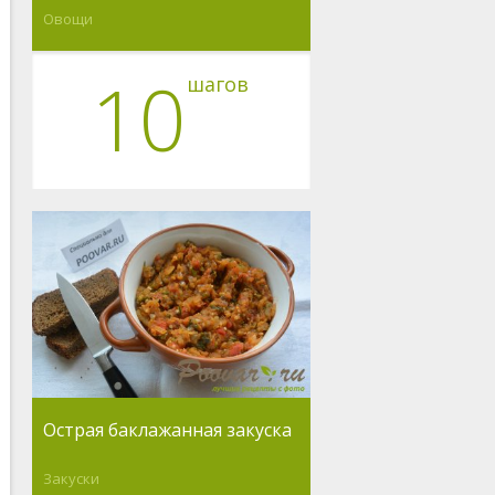
Овощи
10
шагов
Острая баклажанная закуска
Закуски