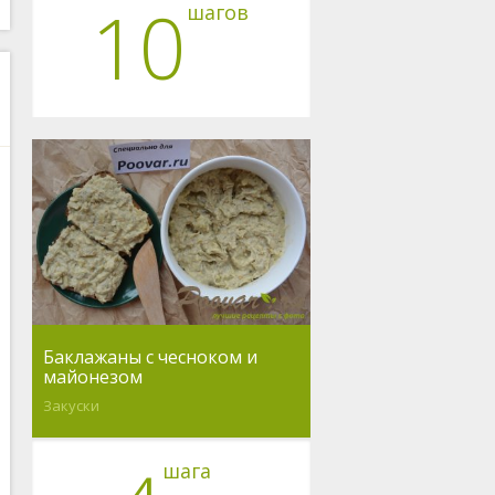
10
шагов
Баклажаны с чесноком и
майонезом
Закуски
шага