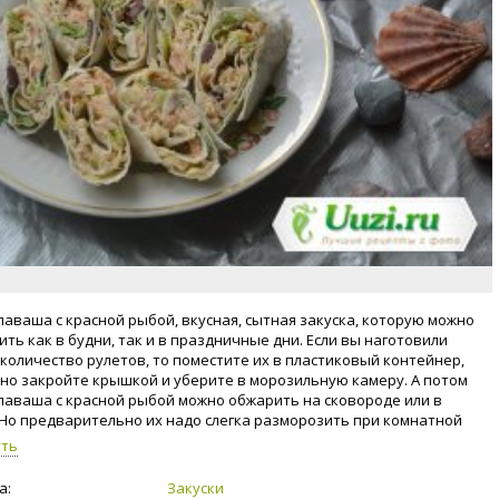
 лаваша с красной рыбой, вкусная, сытная закуска, которую можно
ить как в будни, так и в праздничные дни. Если вы наготовили
количество рулетов, то поместите их в пластиковый контейнер,
но закройте крышкой и уберите в морозильную камеру. А потом
 лаваша с красной рыбой можно обжарить на сковороде или в
 Но предварительно их надо слегка разморозить при комнатной
уре.
уть
а:
Закуски