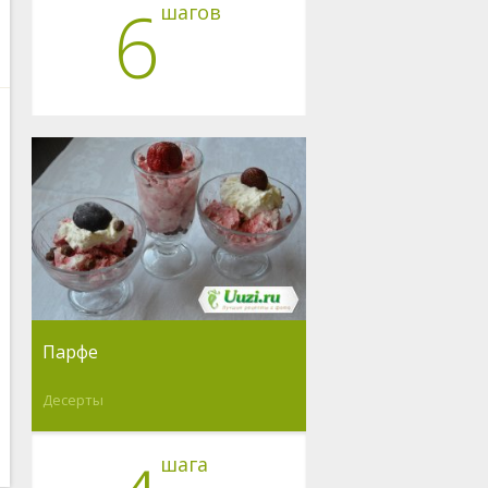
6
шагов
Парфе
Десерты
шага