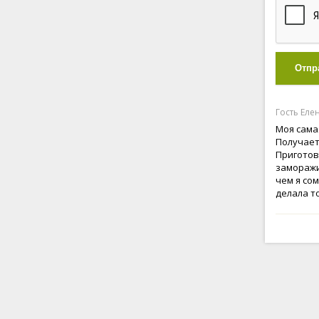
Отпр
Гость Елен
Моя сама
Получает
Приготов
заморажи
чем я со
делала т