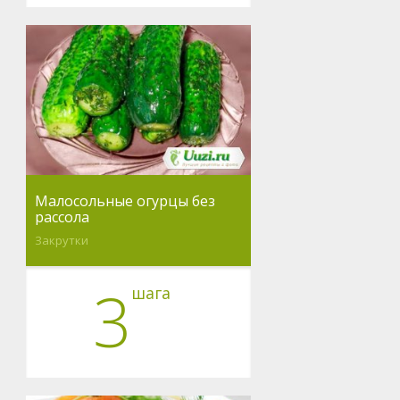
Малосольные огурцы без
рассола
Закрутки
3
шага