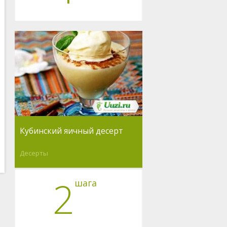
Кубинский яичный десерт
Десерты
2
шага