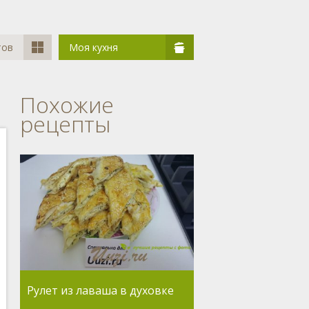
тов
Моя кухня
Похожие
рецепты
Рулет из лаваша в духовке