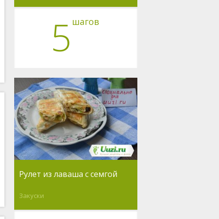
5
шагов
Рулет из лаваша с семгой
Закуски