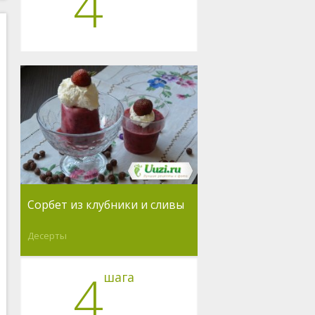
4
Сорбет из клубники и сливы
Десерты
4
шага