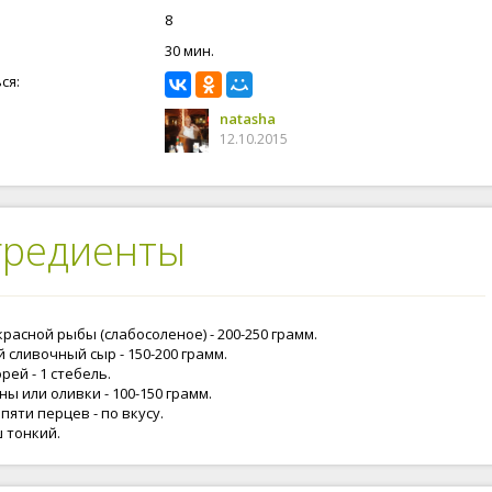
8
30 мин.
ся:
natasha
12.10.2015
гредиенты
расной рыбы (слабосоленое) - 200-250 грамм.
 сливочный сыр - 150-200 грамм.
рей - 1 стебель.
ы или оливки - 100-150 грамм.
пяти перцев - по вкусу.
 тонкий.