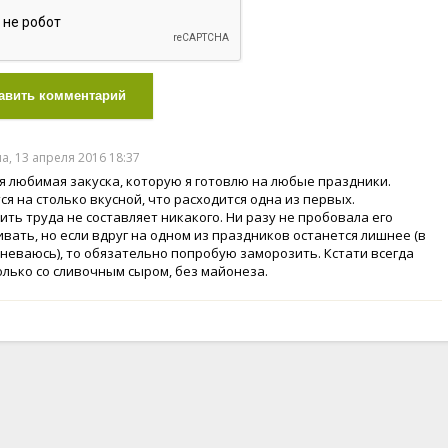
авить комментарий
а, 13 апреля 2016 18:37
я любимая закуска, которую я готовлю на любые праздники.
ся на столько вкусной, что расходится одна из первых.
ить труда не составляет никакого. Ни разу не пробовала его
вать, но если вдруг на одном из праздников останется лишнее (в
мневаюсь), то обязательно попробую заморозить. Кстати всегда
олько со сливочным сыром, без майонеза.