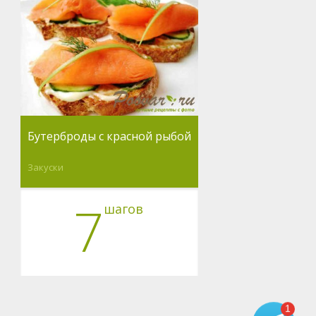
Бутерброды с красной рыбой
Закуски
7
шагов
1