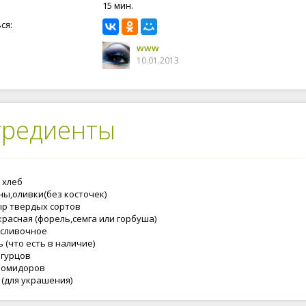
15 мин.
ся:
www
10.01.2013
гредиенты
 хлеб
ны,оливки(без косточек)
сыр твердых сортов
красная (форель,семга или горбуша)
 сливочное
 (что есть в наличие)
огурцов
 помидоров
 (для украшения)