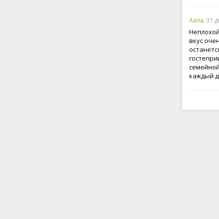
Алла
, 31 
Неплохой
вкус оче
останетс
гостепри
семейной
каждый д