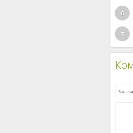
6
7
Ко