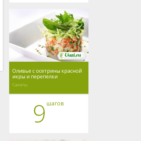
Оливье с осетрины красной
икры и перепелки
Салаты
9
шагов