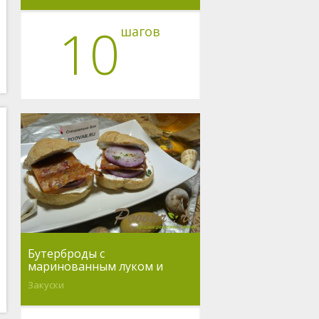
10
шагов
Бутерброды с
маринованным луком и
рыбой
Закуски