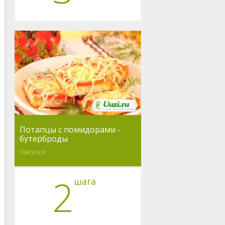
Потапцы с помидорами -
бутерброды
Закуски
2
шага