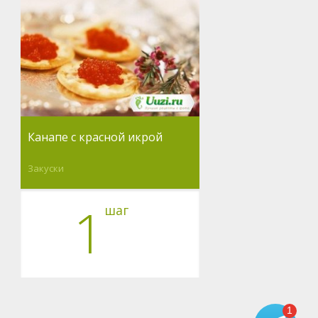
Канапе с красной икрой
Закуски
1
шаг
1