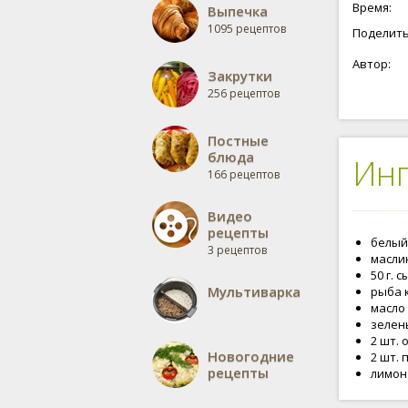
Время:
Выпечка
1095 рецептов
Поделить
Автор:
Закрутки
256 рецептов
Постные
блюда
Ин
166 рецептов
Видео
рецепты
белый
3 рецептов
масли
50 г. 
Мультиварка
рыба 
масло
зелень
2 шт. 
Новогодние
2 шт.
рецепты
лимон