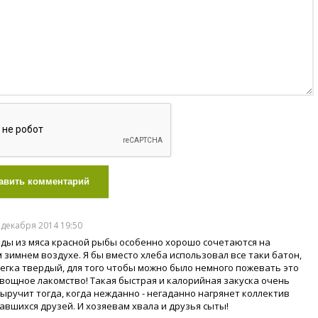
авить комментарий
0 декабря 2014 19:50
ды из мяса красной рыбы особенно хорошо сочетаются на
 зимнем воздухе. Я бы вместо хлеба использовал все таки батон,
легка твердый, для того чтобы можно было немного пожевать это
овощное лакомство! Такая быстрая и калорийная закуска очень
ыручит тогда, когда нежданно - негаданно нагрянет коллектив
авшихся друзей. И хозяевам хвала и друзья сыты!