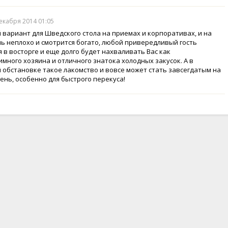
декабря 2014 01:05
 вариант для Шведского стола на приемах и корпоративах, и на
нь неплохо и смотрится богато, любой привередливый гость
я в восторге и еще долго будет нахваливать Вас как
имного хозяина и отличного знатока холодных закусок. А в
 обстановке такое лакомство и вовсе может стать завсегдатым на
ень, особенно для быстрого перекуса!