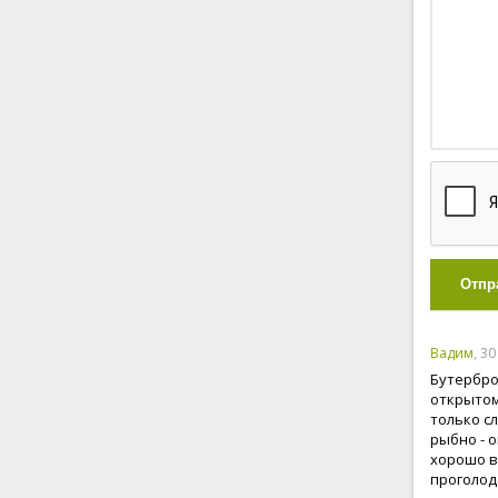
Отпр
Вадим
, 3
Бутербро
открытом
только с
рыбно - 
хорошо в
проголод