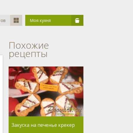
тов
Моя кухня
Похожие
рецепты
Закуска на печенье крекер