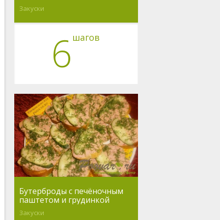
Закуски
6
шагов
Бутерброды с печёночным
паштетом и грудинкой
Закуски