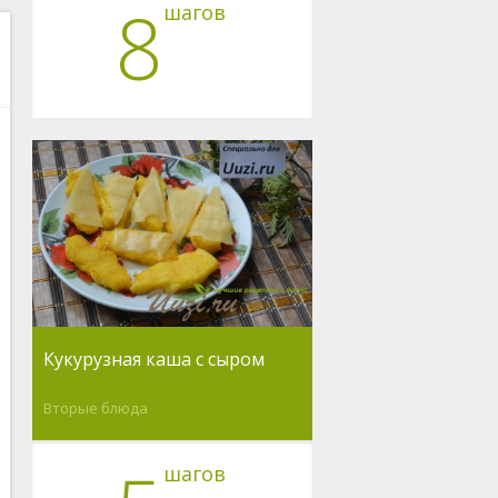
8
шагов
Кукурузная каша с сыром
Вторые блюда
шагов