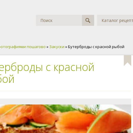
Каталог рецеп
фотографиями пошагово
»
Закуски
» Бутерброды с красной рыбой
ерброды с красной
бой