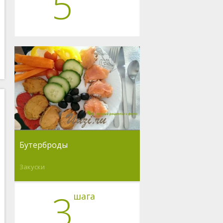
5
Бутерброды
Закуски
3
шага