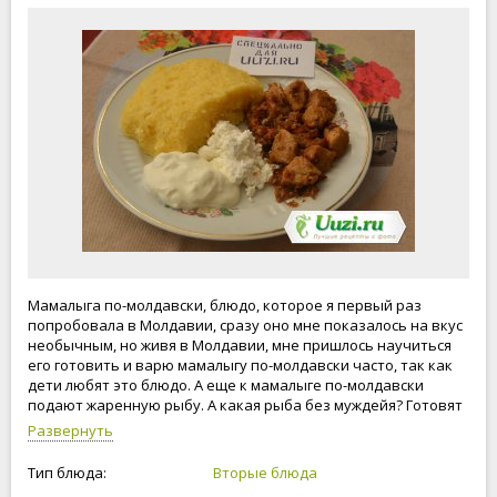
Мамалыга по-молдавски, блюдо, которое я первый раз
попробовала в Молдавии, сразу оно мне показалось на вкус
необычным, но живя в Молдавии, мне пришлось научиться
его готовить и варю мамалыгу по-молдавски часто, так как
дети любят это блюдо. А еще к мамалыге по-молдавски
подают жаренную рыбу. А какая рыба без муждейя? Готовят
муждей из чеснока, соли, белого сухого вина или уксуса, воды
Развернуть
или бульона. Чеснок почистить, растолочь в ступке с солью и
добавить по вкусу - вино, воду. В Молдавии к мамалыге еще
Тип блюда:
Вторые блюда
подают стакан домашнего вина. Приятного аппетита!