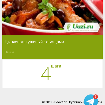
Цыпленок, тушеный с овощами
Птица
4
шага
1
© 2019 - Poovar.ru Кулинарные рецепты.