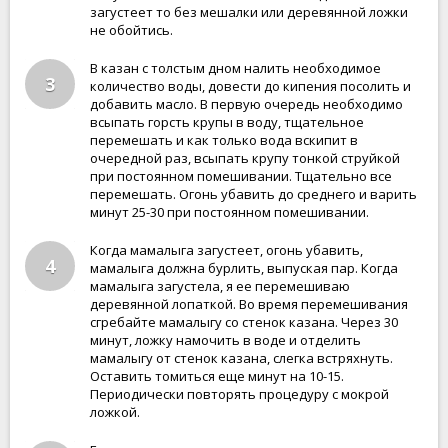
загустеет то без мешалки или деревянной ложки
не обойтись.
В казан с толстым дном налить необходимое
3
количество воды, довести до кипения посолить и
добавить масло. В первую очередь необходимо
всыпать горсть крупы в воду, тщательное
перемешать и как только вода вскипит в
очередной раз, всыпать крупу тонкой струйкой
при постоянном помешивании. Тщательно все
перемешать. Огонь убавить до среднего и варить
минут 25-30 при постоянном помешивании.
Когда мамалыга загустеет, огонь убавить,
4
мамалыга должна бурлить, выпуская пар. Когда
мамалыга загустела, я ее перемешиваю
деревянной лопаткой. Во время перемешивания
сгребайте мамалыгу со стенок казана. Через 30
минут, ложку намочить в воде и отделить
мамалыгу от стенок казана, слегка встряхнуть.
Оставить томиться еще минут на 10-15.
Периодически повторять процедуру с мокрой
ложкой.