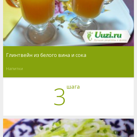
Глинтвейн из белого вина и сока
Напитки
3
шага