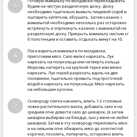
Готовую мамалыгу по-молдавски перекладывать
5
будем на чистую разделочную доску. Доску
необходимо тщательно вымыть пищевой содой и
ошпарить кипятком, обсушить. Затем казанок с
мамалыгой необходимо несколько раз осторожно
встряхнуть и опрокинуть казанок с мамалыгой на
разделочную доску. Прикрыть мамалыгу чистым х/
б полотенцем и оставить отдыхать минут на 10.
Пока вариться мамалыга по-молдавски,
6
приготовим мясо. Сало мелко нарезать. Лук
нарезать на полукольца или четверть кольца.
Морковь натереть на крупной терке или мелко
нарезать. Лук-порей разрезать вдоль на две
половинки, тщательно промыть под проточной
водой и нарезать на полукольца. Мясо нарезать
на небольшие кусочки.
Сковороду слегка накалить, влить 1-2 столовые
7
ложки растительного масла, добавить сало и на
среднем огне довести сало до шкварок, (я затем
шкварки выбираю на блюдце, сын у меня не любит
шкварки). Затем в эту сковороду переложить мясо
и на сильном огне обжарить мясо до золотистой
корочке, посолить, поперчить, осторожно влить