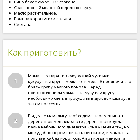
Вино белое сухое - 1/2 стакана.
Соль, черный молотый перец по вкусу.
Масло растительное.
Брынза коровья или овечья.
Сметана.
Как приготовить?
Мамалыгу варят из кукурузной муки или
1
кукурузной крупы мелкого помола. Я предпочитаю
брать крупу мелкого помола. Перед
приготовлением мамалыги, муку или крупу
необходимо слегка просушить в духовом шкафу, а
затем просеять.
В идеале мамалыгу необходимо перемешивать
2
деревянной мешалкой, это деревянная круглая
палка небольшого диаметра, (она у меня есть), но
мне удобно перемешивать венчиком, и мамалыга
получается без комочков. А вот когда мамалыга