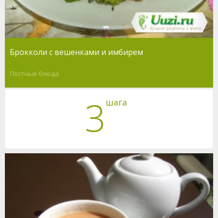
Брокколи с вешенками и имбирем
Постные блюда
3
шага