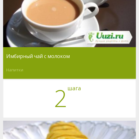
Имбирный чай с молоком
Напитки
2
шага