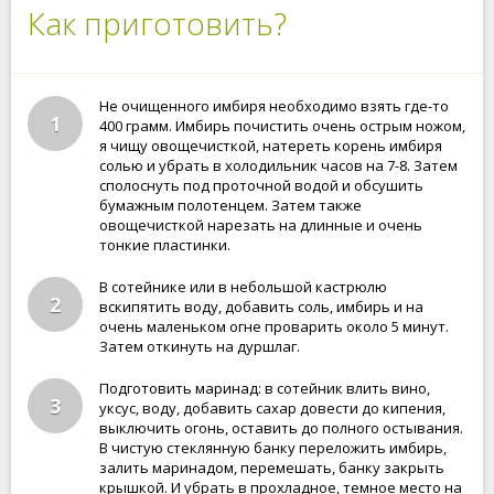
Как приготовить?
Не очищенного имбиря необходимо взять где-то
1
400 грамм. Имбирь почистить очень острым ножом,
я чищу овощечисткой, натереть корень имбиря
солью и убрать в холодильник часов на 7-8. Затем
сполоснуть под проточной водой и обсушить
бумажным полотенцем. Затем также
овощечисткой нарезать на длинные и очень
тонкие пластинки.
В сотейнике или в небольшой кастрюлю
2
вскипятить воду, добавить соль, имбирь и на
очень маленьком огне проварить около 5 минут.
Затем откинуть на дуршлаг.
Подготовить маринад: в сотейник влить вино,
3
уксус, воду, добавить сахар довести до кипения,
выключить огонь, оставить до полного остывания.
В чистую стеклянную банку переложить имбирь,
залить маринадом, перемешать, банку закрыть
крышкой. И убрать в прохладное, темное место на