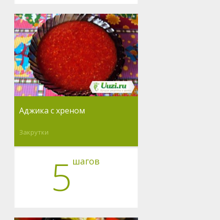
Аджика с хреном
Закрутки
5
шагов