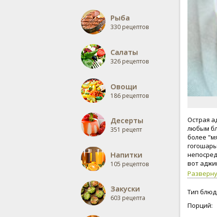
Рыба
330 рецептов
Салаты
326 рецептов
Овощи
186 рецептов
Десерты
Острая а
любым бл
351 рецепт
более "м
гогошары
Напитки
непосред
вот аджи
105 рецептов
Разверн
Закуски
Тип блюд
603 рецепта
Порций: