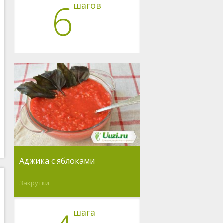
6
шагов
Аджика с яблоками
Закрутки
шага