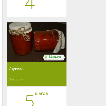
4
Аджика
Закрутки
5
шагов