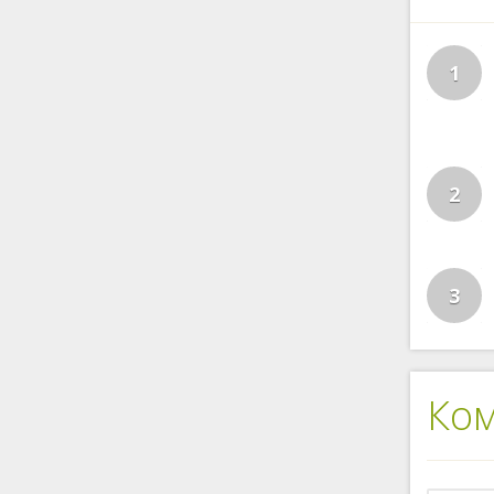
1
2
3
Ко