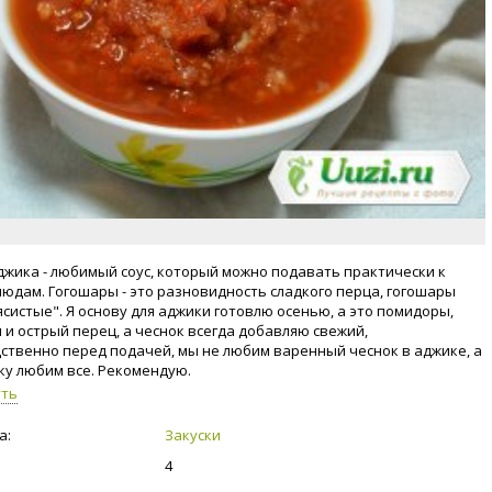
джика - любимый соус, который можно подавать практически к
юдам. Гогошары - это разновидность сладкого перца, гогошары
ясистые". Я основу для аджики готовлю осенью, а это помидоры,
 и острый перец, а чеснок всегда добавляю свежий,
ственно перед подачей, мы не любим варенный чеснок в аджике, а
ку любим все. Рекомендую.
уть
а:
Закуски
4