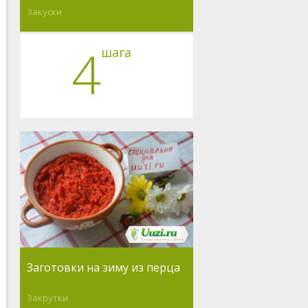
Закуски
4
шага
Заготовки на зиму из перца
Закрутки