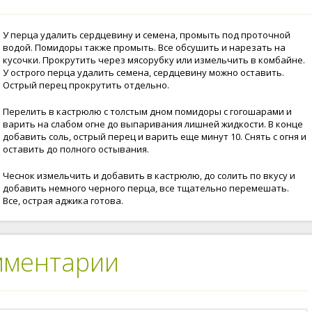
У перца удалить сердцевину и семена, промыть под проточной
водой. Помидоры также промыть. Все обсушить и нарезать на
кусочки. Прокрутить через мясорубку или измельчить в комбайне.
У острого перца удалить семена, сердцевину можно оставить.
Острый перец прокрутить отдельно.
Перелить в кастрюлю с толстым дном помидоры с гогошарами и
варить на слабом огне до выпаривания лишней жидкости. В конце
добавить соль, острый перец и варить еще минут 10. Снять с огня и
оставить до полного остывания.
Чеснок измельчить и добавить в кастрюлю, до солить по вкусу и
добавить немного черного перца, все тщательно перемешать.
Все, острая аджика готова.
мментарии