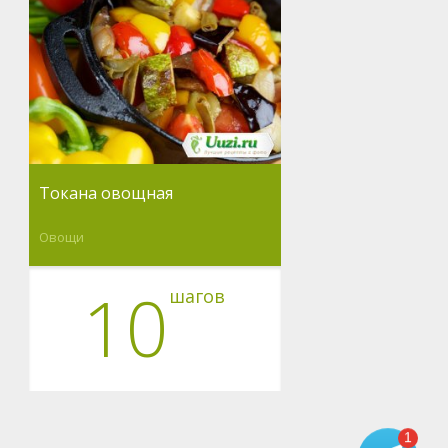
Токана овощная
Овощи
10
шагов
1