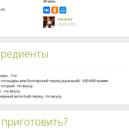
40 мин.
ся:
natasha
25.02.2015
гредиенты
ры - 1 кг.
гогошары или болгарский перец (красный) - 500-600 грамм.
острый - по вкусу.
 - по вкусу.
черный молотый перец - по вкусу.
 приготовить?