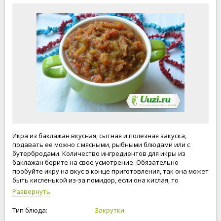
Икра из баклажан вкусная, сытная и полезная закуска,
подавать ее можно с мясными, рыбными блюдами или с
бутербродами. Количество ингредиентов для икры из
баклажан берите на свое усмотрение. Обязательно
пробуйте икру на вкус в конце приготовления, так она может
быть кисленькой из-за помидор, если она кислая, то
добавьте сахар. Подавать икру из баклажан можно
Развернуть
практически с любыми блюдами. Рекомендую!
Тип блюда:
Закрутки