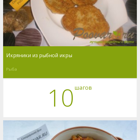
Икряники из рыбной икры
Рыба
10
шагов