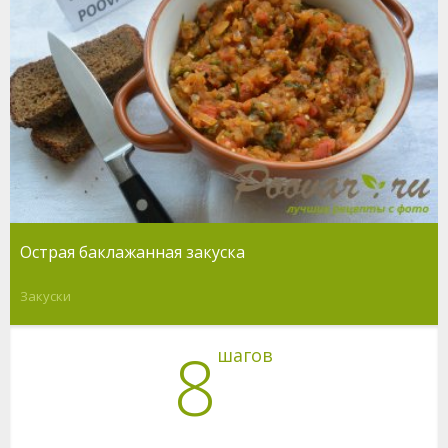
Острая баклажанная закуска
Закуски
8
шагов