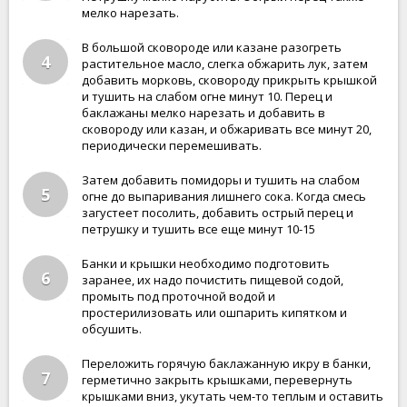
мелко нарезать.
В большой сковороде или казане разогреть
4
растительное масло, слегка обжарить лук, затем
добавить морковь, сковороду прикрыть крышкой
и тушить на слабом огне минут 10. Перец и
баклажаны мелко нарезать и добавить в
сковороду или казан, и обжаривать все минут 20,
периодически перемешивать.
Затем добавить помидоры и тушить на слабом
5
огне до выпаривания лишнего сока. Когда смесь
загустеет посолить, добавить острый перец и
петрушку и тушить все еще минут 10-15
Банки и крышки необходимо подготовить
6
заранее, их надо почистить пищевой содой,
промыть под проточной водой и
простерилизовать или ошпарить кипятком и
обсушить.
Переложить горячую баклажанную икру в банки,
7
герметично закрыть крышками, перевернуть
крышками вниз, укутать чем-то теплым и оставить