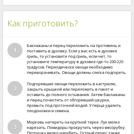
Как приготовить?
Баклажаны и перец переложить на противень и
1
поставить в духовку. Если у вас есть в духовке
гриль, то установите под гриль, если нет, то
установите температуру в духовке где-то 200-220
градусов. Периодически овощи необходимо
переворачивать. Овощи должны слегка подгореть.
Подгоревшие овощи переложить в кастрюлю,
2
закрыть крышкой или переложить в пакет и
оставить до полного остывания. Затем баклажаны
и перец почистить от обгоревшей шкурки,
промыть под проточной водой. У перца удалить
плодоножки и семена.
Морковь натереть на крупной терке. Лук мелко
3
нарезать. Помидоры прокрутить через мясорубку.
Петрушку мелко нарубить. Острый перец также