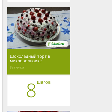
Шоколадный торт в
микроволновке
Выпечка
8
шагов