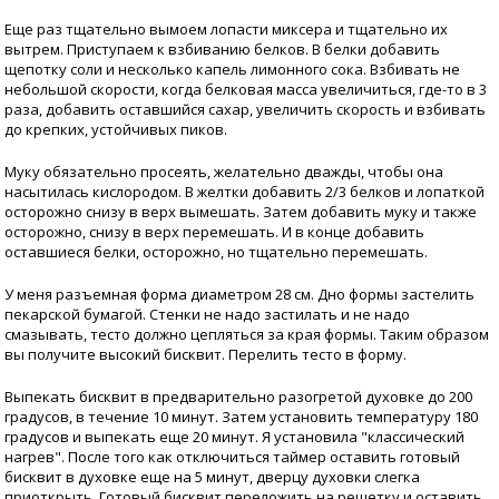
Еще раз тщательно вымоем лопасти миксера и тщательно их
вытрем. Приступаем к взбиванию белков. В белки добавить
щепотку соли и несколько капель лимонного сока. Взбивать не
небольшой скорости, когда белковая масса увеличиться, где-то в 3
раза, добавить оставшийся сахар, увеличить скорость и взбивать
до крепких, устойчивых пиков.
Муку обязательно просеять, желательно дважды, чтобы она
насытилась кислородом. В желтки добавить 2/3 белков и лопаткой
осторожно снизу в верх вымешать. Затем добавить муку и также
осторожно, снизу в верх перемешать. И в конце добавить
оставшиеся белки, осторожно, но тщательно перемешать.
У меня разъемная форма диаметром 28 см. Дно формы застелить
пекарской бумагой. Стенки не надо застилать и не надо
смазывать, тесто должно цепляться за края формы. Таким образом
вы получите высокий бисквит. Перелить тесто в форму.
Выпекать бисквит в предварительно разогретой духовке до 200
градусов, в течение 10 минут. Затем установить температуру 180
градусов и выпекать еще 20 минут. Я установила "классический
нагрев". После того как отключиться таймер оставить готовый
бисквит в духовке еще на 5 минут, дверцу духовки слегка
приоткрыть. Готовый бисквит переложить на решетку и оставить