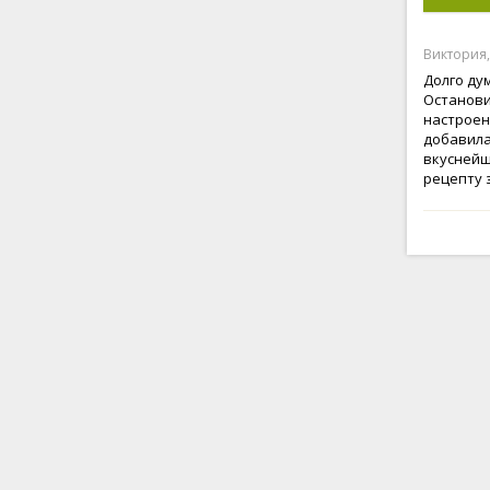
Виктория,
Долго ду
Останови
настроен
добавила
вкуснейш
рецепту 