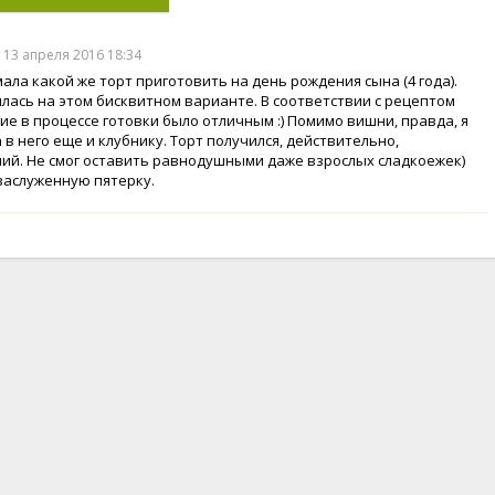
 13 апреля 2016 18:34
мала какой же торт приготовить на день рождения сына (4 года).
лась на этом бисквитном варианте. В соответствии с рецептом
ие в процессе готовки было отличным :) Помимо вишни, правда, я
 в него еще и клубнику. Торт получился, действительно,
ий. Не смог оставить равнодушными даже взрослых сладкоежек)
заслуженную пятерку.