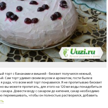
ый торт с бананами и вишней - бисквит получился нежный,
й. Сам торт удивил своим вкусом и ароматом, гости были в
, я рада, что всем мой торт понравился. Я не пропитываю бисквит
 но вы можете пропитать, для этого на 120 мл воды понадобиться
м сахара. Довести воду с сахаром до кипения, сахар необходимо
о перемешивать, чтобы он полностью растворился, добавить
оматизатор. Перед пропиткой коржей сироп должен остыть до
уть
й температуры.