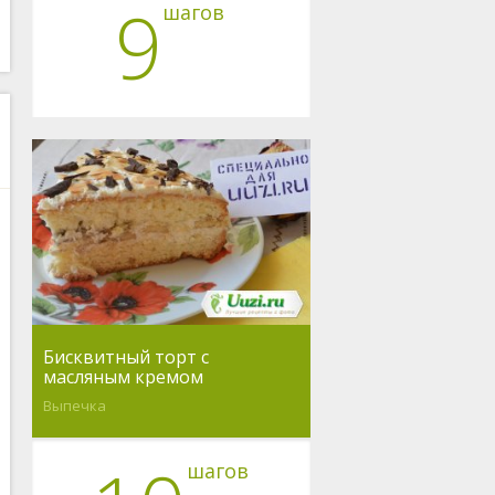
9
шагов
Бисквитный торт с
масляным кремом
Выпечка
шагов