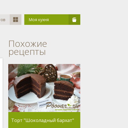
тов
Моя кухня
Похожие
рецепты
Торт "Шоколадный бархат"