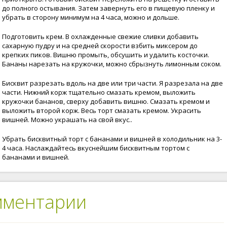
до полного остывания. Затем завернуть его в пищевую пленку и
убрать в сторону минимум на 4 часа, можно и дольше.
Подготовить крем. В охлажденные свежие сливки добавить
сахарную пудру и на средней скорости взбить миксером до
крепких пиков. Вишню промыть, обсушить и удалить косточки.
Бананы нарезать на кружочки, можно сбрызнуть лимонным соком.
Бисквит разрезать вдоль на две или три части. Я разрезала на две
части. Нижний корж тщательно смазать кремом, выложить
кружочки бананов, сверху добавить вишню. Смазать кремом и
выложить второй корж. Весь торт смазать кремом. Украсить
вишней. Можно украшать на свой вкус..
Убрать бисквитный торт с бананами и вишней в холодильник на 3-
4 часа. Наслаждайтесь вкуснейшим бисквитным тортом с
бананами и вишней.
мментарии