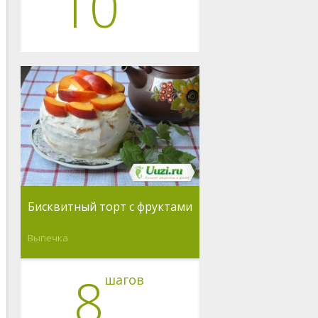
10
Бисквитный торт с фруктами
Выпечка
8
шагов