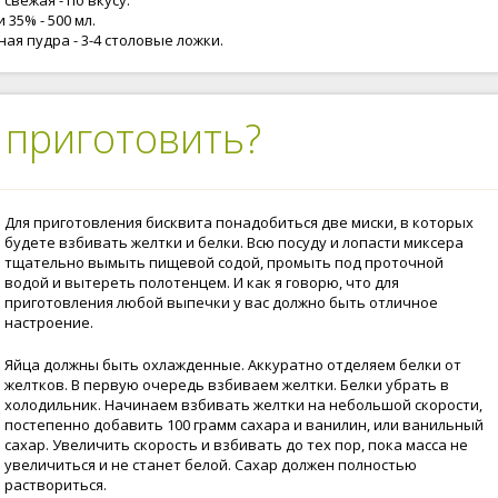
свежая - по вкусу.
 35% - 500 мл.
ая пудра - 3-4 столовые ложки.
 приготовить?
Для приготовления бисквита понадобиться две миски, в которых
будете взбивать желтки и белки. Всю посуду и лопасти миксера
тщательно вымыть пищевой содой, промыть под проточной
водой и вытереть полотенцем. И как я говорю, что для
приготовления любой выпечки у вас должно быть отличное
настроение.
Яйца должны быть охлажденные. Аккуратно отделяем белки от
желтков. В первую очередь взбиваем желтки. Белки убрать в
холодильник. Начинаем взбивать желтки на небольшой скорости,
постепенно добавить 100 грамм сахара и ванилин, или ванильный
сахар. Увеличить скорость и взбивать до тех пор, пока масса не
увеличиться и не станет белой. Сахар должен полностью
раствориться.