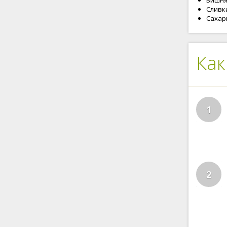
Вишня 
Сливки
Сахарн
Как
1
2