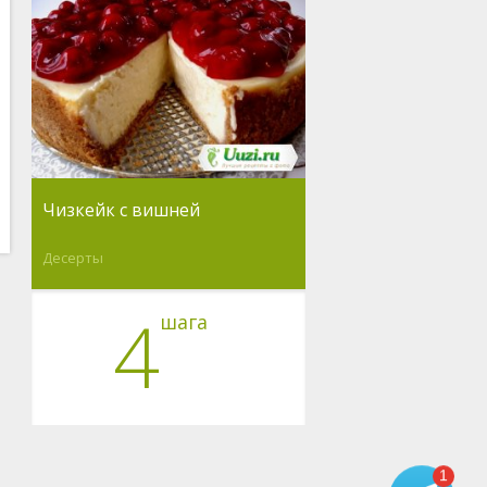
Чизкейк с вишней
Десерты
4
шага
1