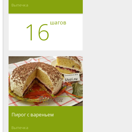
Выпечка
16
шагов
Пирог с вареньем
Выпечка