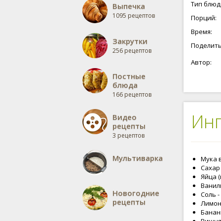
Тип блюд
Выпечка
1095 рецептов
Порций:
Время:
Закрутки
Поделить
256 рецептов
Автор:
Постные
блюда
166 рецептов
Ин
Видео
рецепты
3 рецептов
Мультиварка
Мука в
Сахар 
Яйца (
Ванили
Новогодние
Соль -
рецепты
Лимонн
Бананы