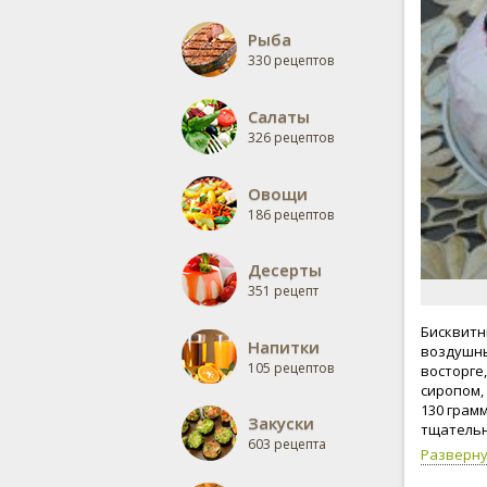
Рыба
330 рецептов
Салаты
326 рецептов
Овощи
186 рецептов
Десерты
351 рецепт
Бисквитн
Напитки
воздушны
105 рецептов
восторге
сиропом,
130 грам
Закуски
тщательн
603 рецепта
любой ар
Разверн
комнатно