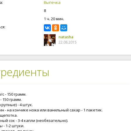
а:
Выпечка
8
1 ч. 20 мин.
ся:
natasha
22.08.2015
гредиенты
/с - 150 грамм.
- 150 грамм.
крупные) - 4 штук.
н - на кончике ножа или ванильный сахар - 1 пакетик.
 щепотка.
ый сок - 3-4 капли (необязательно).
 - 1-2 штуки.