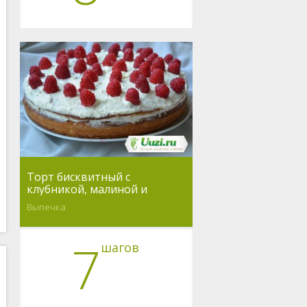
Торт бисквитный с
клубникой, малиной и
взбитыми сливками
Выпечка
7
шагов