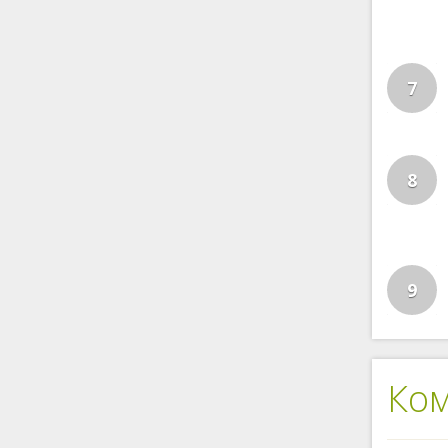
7
8
9
Ко